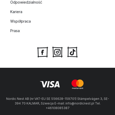
Odpowiedzialność
Kariera
Współpraca
Prasa
Nordic Nest AB (nr VAT-EU SE 556628-159701) Stämpelvägen 3, SE-
394 70 KALMAR, Szwecja E-mail: info@nordicnest.pl Tel.
+46108085387