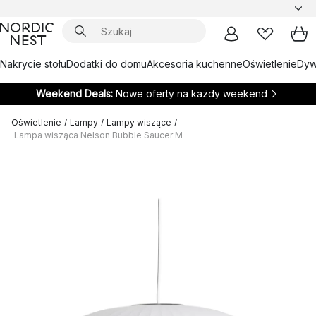
Nakrycie stołu
Dodatki do domu
Akcesoria kuchenne
Oświetlenie
Dywa
Weekend Deals:
Nowe oferty na każdy weekend
Oświetlenie
/
Lampy
/
Lampy wiszące
/
Lampa wisząca Nelson Bubble Saucer M