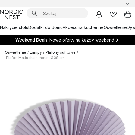
Nakrycie stołu
Dodatki do domu
Akcesoria kuchenne
Oświetlenie
Dywa
Weekend Deals:
Nowe oferty na każdy weekend
Oświetlenie
/
Lampy
/
Plafony sufitowe
/
Plafon Matin flush mount Ø38 cm