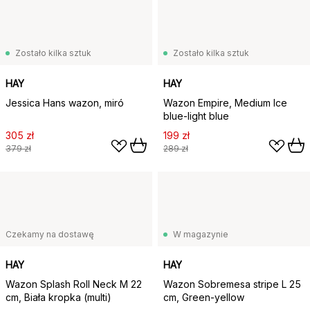
Zostało kilka sztuk
Zostało kilka sztuk
HAY
HAY
Jessica Hans wazon, miró
Wazon Empire, Medium Ice
blue-light blue
305 zł
199 zł
379 zł
289 zł
Czekamy na dostawę
W magazynie
HAY
HAY
Wazon Splash Roll Neck M 22
Wazon Sobremesa stripe L 25
cm, Biała kropka (multi)
cm, Green-yellow