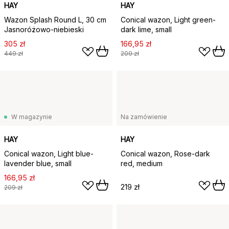
HAY
HAY
Wazon Splash Round L, 30 cm
Conical wazon, Light green-
Jasnoróżowo-niebieski
dark lime, small
305 zł
166,95 zł
449 zł
209 zł
W magazynie
Na zamówienie
HAY
HAY
Conical wazon, Light blue-
Conical wazon, Rose-dark
lavender blue, small
red, medium
166,95 zł
219 zł
209 zł