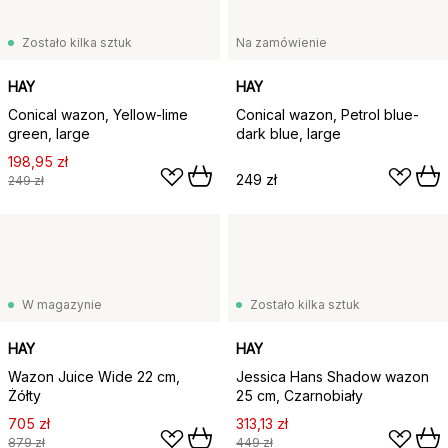
Zostało kilka sztuk
Na zamówienie
HAY
HAY
Conical wazon, Yellow-lime
Conical wazon, Petrol blue-
green, large
dark blue, large
198,95 zł
249 zł
249 zł
W magazynie
Zostało kilka sztuk
HAY
HAY
Wazon Juice Wide 22 cm,
Jessica Hans Shadow wazon
Żółty
25 cm, Czarnobiały
705 zł
313,13 zł
879 zł
449 zł