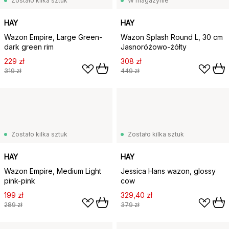
Zostało kilka sztuk
W magazynie
HAY
HAY
Wazon Empire, Large Green-
Wazon Splash Round L, 30 cm
dark green rim
Jasnoróżowo-żółty
229 zł
308 zł
319 zł
449 zł
Zostało kilka sztuk
Zostało kilka sztuk
HAY
HAY
Wazon Empire, Medium Light
Jessica Hans wazon, glossy
pink-pink
cow
199 zł
329,40 zł
289 zł
379 zł