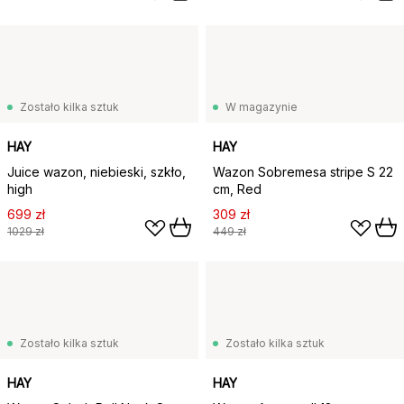
Zostało kilka sztuk
W magazynie
HAY
HAY
Juice wazon, niebieski, szkło,
Wazon Sobremesa stripe S 22
high
cm, Red
699 zł
309 zł
1029 zł
449 zł
Zostało kilka sztuk
Zostało kilka sztuk
HAY
HAY