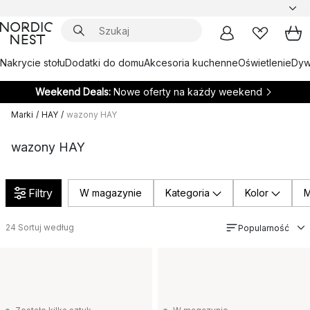
Nakrycie stołu
Dodatki do domu
Akcesoria kuchenne
Oświetlenie
Dywa
Weekend Deals:
Nowe oferty na każdy weekend
Marki
/
HAY
/
wazony HAY
wazony HAY
Filtry
W magazynie
Kategoria
Kolor
M
24
Sortuj według
Popularność