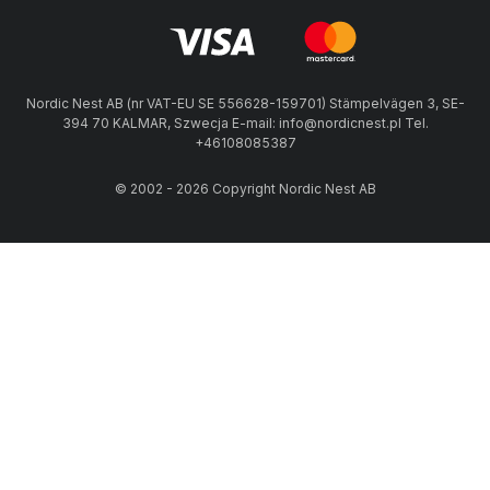
Nordic Nest AB (nr VAT-EU SE 556628-159701) Stämpelvägen 3, SE-
394 70 KALMAR, Szwecja E-mail: info@nordicnest.pl Tel.
+46108085387
© 2002 - 2026 Copyright Nordic Nest AB