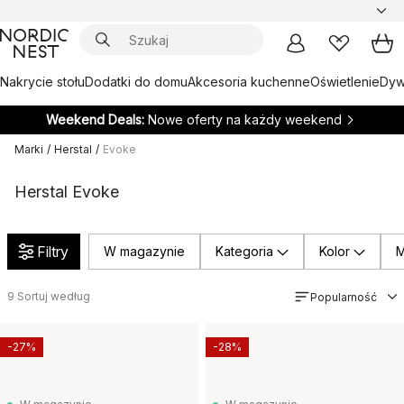
Nakrycie stołu
Dodatki do domu
Akcesoria kuchenne
Oświetlenie
Dywa
Weekend Deals:
Nowe oferty na każdy weekend
Marki
/
Herstal
/
Evoke
Herstal Evoke
Filtry
W magazynie
Kategoria
Kolor
M
9
Sortuj według
Popularność
-27%
-28%