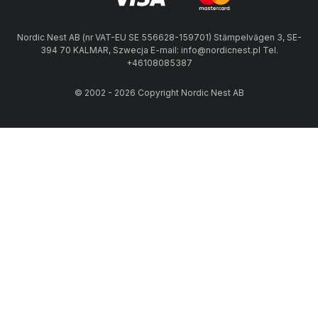
Nordic Nest AB (nr VAT-EU SE 556628-159701) Stämpelvägen 3, SE-
394 70 KALMAR, Szwecja E-mail: info@nordicnest.pl Tel.
+46108085387
© 2002 - 2026 Copyright Nordic Nest AB