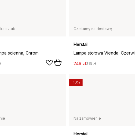
lka sztuk
Czekamy na dostawę
Herstal
ampa ścienna, Chrom
246 zł
ł
319 zł
-10%
nie
Na zamówienie
Herstal