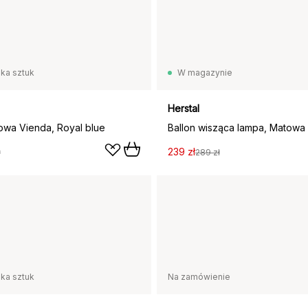
lka sztuk
W magazynie
Herstal
owa Vienda, Royal blue
Ballon wisząca lampa, Matowa
239 zł
ł
289 zł
lka sztuk
Na zamówienie