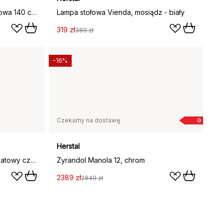
Cut pojedyncza lampa podłogowa 140 cm, Czarny
Lampa stołowa Vienda, mosiądz - biały
319 zł
389 zł
-16%
Czekamy na dostawę
G
Herstal
Lampa ścienna Harlekin duo, matowy czarny
Żyrandol Manola 12, chrom
2389 zł
2849 zł