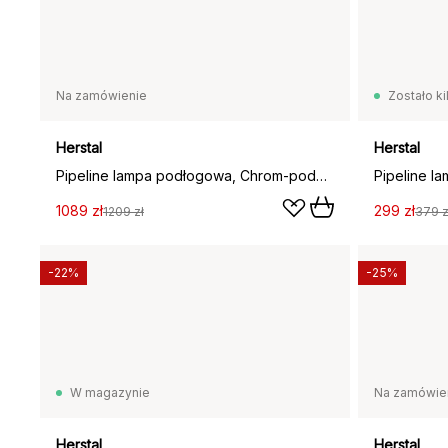
Na zamówienie
Zostało ki
Herstal
Herstal
Pipeline lampa podłogowa, Chrom-podwójny
Pipeline l
1089 zł
299 zł
1209 zł
379 z
-22%
-25%
W magazynie
Na zamówie
Herstal
Herstal