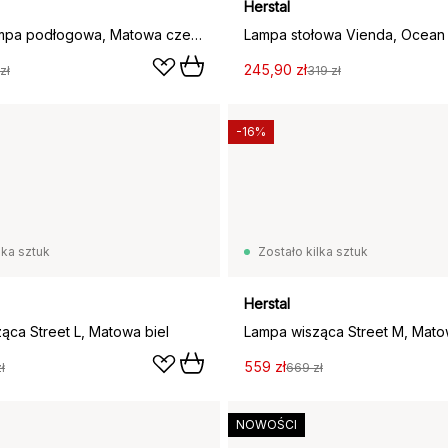
Herstal
Pipeline lampa podłogowa, Matowa czerń, podwójny
Lampa stołowa Vienda, Ocean
245,90 zł
zł
319 zł
-16%
lka sztuk
Zostało kilka sztuk
Herstal
ąca Street L, Matowa biel
Lampa wisząca Street M, Mato
559 zł
ł
669 zł
NOWOŚCI