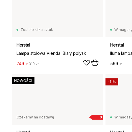
Zostało kilka sztuk
W magazy
Herstal
Herstal
Lampa stołowa Vienda, Biały połysk
Iluma lamp
249 zł
569 zł
319 zł
NOWOŚCI
-11%
Czekamy na dostawę
W magazy
G