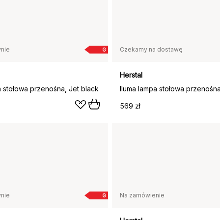
nie
Czekamy na dostawę
G
Herstal
a stołowa przenośna, Jet black
Iluma lampa stołowa przenośna
569 zł
nie
Na zamówienie
G