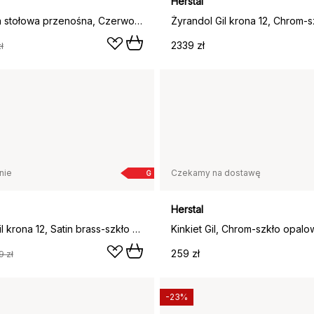
Herstal
Iluma lampa stołowa przenośna, Czerwony
2339 zł
ł
nie
Czekamy na dostawę
G
Herstal
Żyrandol Gil krona 12, Satin brass-szkło opalowe
Kinkiet Gil, Chrom-szkło opal
259 zł
9 zł
-23%