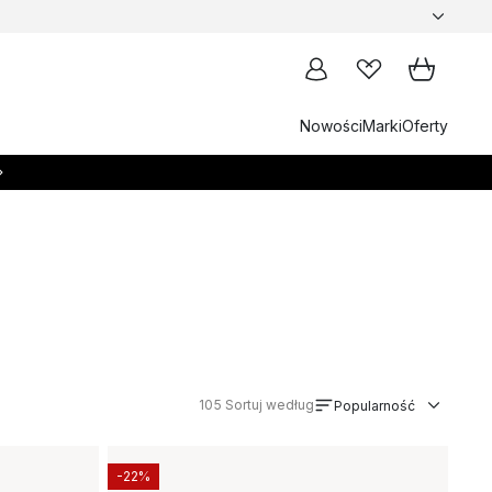
Nowości
Marki
Oferty
105
Sortuj według
Popularność
-22%