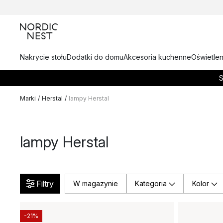
Nakrycie stołu
Dodatki do domu
Akcesoria kuchenne
Oświetlen
S
Marki
/
Herstal
/
lampy Herstal
lampy Herstal
Filtry
W magazynie
Kategoria
Kolor
-21%