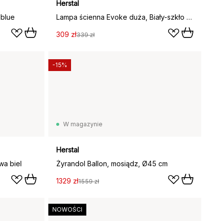
Herstal
 blue
Lampa ścienna Evoke duża, Biały-szkło opalowe
309 zł
339 zł
-15%
W magazynie
Herstal
wa biel
Żyrandol Ballon, mosiądz, Ø45 cm
1329 zł
1559 zł
NOWOŚCI