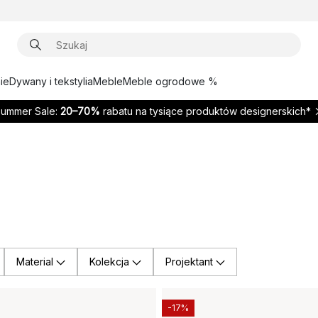
ie
Dywany i tekstylia
Meble
Meble ogrodowe %
ummer Sale:
20–70%
rabatu na tysiące produktów designerskich*
Material
Kolekcja
Projektant
-17%