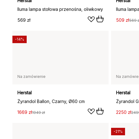
Herstal
Herstal
Iluma lampa stołowa przenośna, oliwkowy
569 zł
509 zł
569 z
-14%
Na zamówienie
Na zamówie
Herstal
Herstal
Żyrandol Ballon, Czarny, Ø60 cm
1669 zł
2250 zł
1949 zł
249
-21%