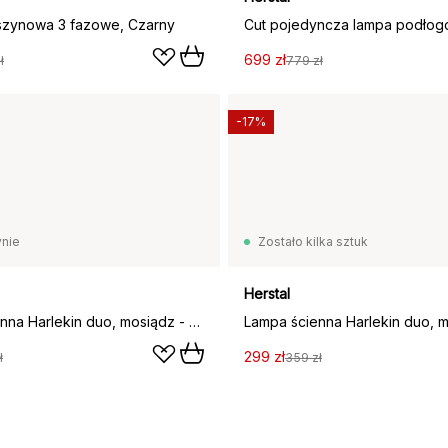
szynowa 3 fazowe, Czarny
699 zł
ł
779 zł
-17%
nie
Zostało kilka sztuk
Herstal
Lampa ścienna Harlekin duo, mosiądz - biały
299 zł
ł
359 zł