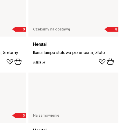
Czekamy na dostawę
G
G
Herstal
, Srebrny
Iluma lampa stołowa przenośna, Złoto
569 zł
Na zamówienie
G