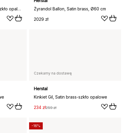
Herstal
Żyrandol Gil krona 12, Chrom-szkło opalowe
Żyrandol Ballon, Satin brass, Ø60 cm
2029 zł
Czekamy na dostawę
Herstal
owe
Kinkiet Gil, Satin brass-szkło opalowe
234 zł
259 zł
-16%