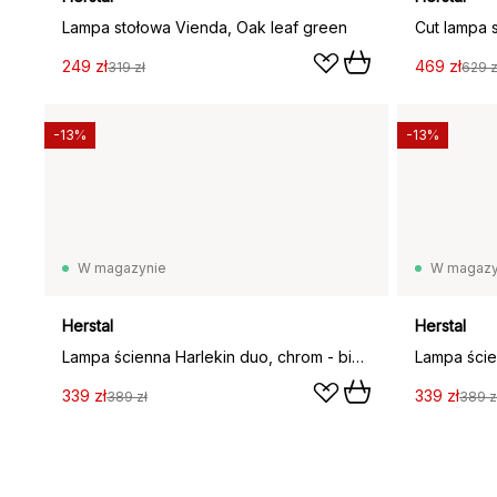
Lampa stołowa Vienda, Oak leaf green
Cut lampa 
249 zł
469 zł
319 zł
629 z
-13%
-13%
W magazynie
W magazy
Herstal
Herstal
Lampa ścienna Harlekin duo, chrom - biały
339 zł
339 zł
389 zł
389 z