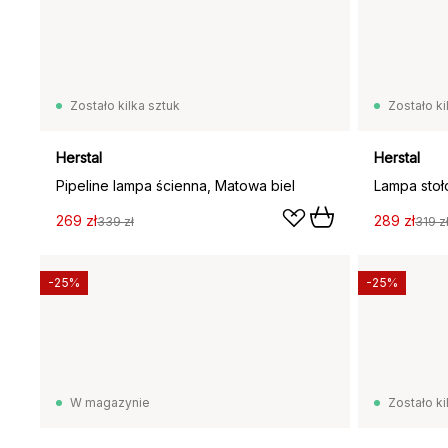
Zostało kilka sztuk
Zostało ki
Herstal
Herstal
Pipeline lampa ścienna, Matowa biel
Lampa stoł
269 zł
289 zł
339 zł
319 z
-25%
-25%
W magazynie
Zostało ki