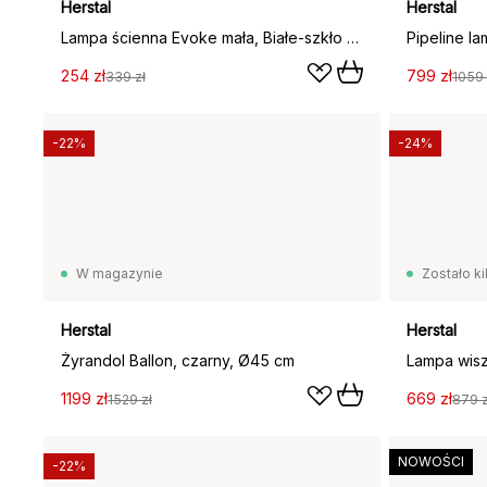
Herstal
Herstal
Lampa ścienna Evoke mała, Białe-szkło opalowe
254 zł
799 zł
339 zł
1059 
-22%
-24%
W magazynie
Zostało ki
Herstal
Herstal
Żyrandol Ballon, czarny, Ø45 cm
Lampa wisz
1199 zł
669 zł
1529 zł
879 z
NOWOŚCI
-22%