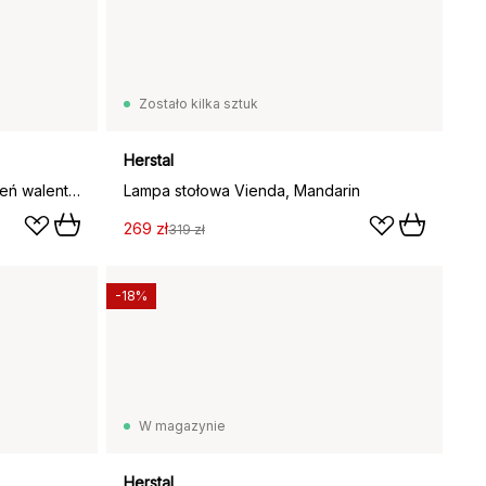
Zostało kilka sztuk
Herstal
Lampa stołowa Vienda, Czerwień walentynkowa
Lampa stołowa Vienda, Mandarin
269 zł
319 zł
-18%
W magazynie
Herstal