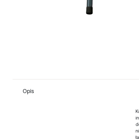
Opis
K
i
d
n
ł