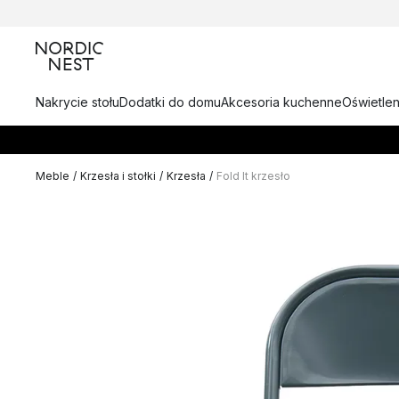
Nakrycie stołu
Dodatki do domu
Akcesoria kuchenne
Oświetlen
Meble
/
Krzesła i stołki
/
Krzesła
/
Fold It krzesło