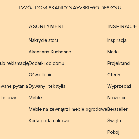
TWÓJ DOM SKANDYNAWSKIEGO DESIGNU
ASORTYMENT
INSPIRACJE
Nakrycie stołu
Inspiracja
Akcesoria Kuchenne
Marki
lub reklamację
Dodatki do domu
Projektanci
Oświetlenie
Oferty
awane pytania
Dywany i tekstylia
Wyprzedaż
 dostawy
Meble
Nowości
Meble na zewnątrz i meble ogrodowe
Bestseller
Karta podarunkowa
Święta
Pokój