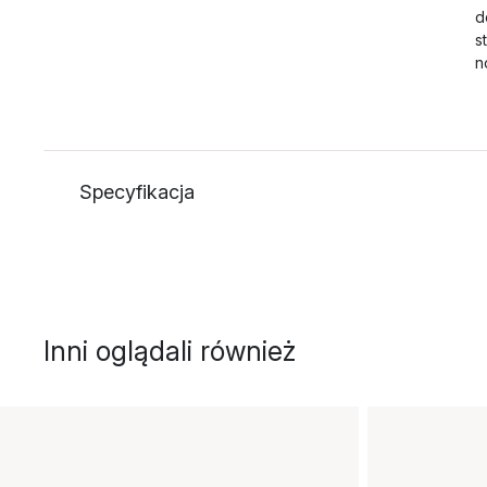
d
s
n
Specyfikacja
Inni oglądali również