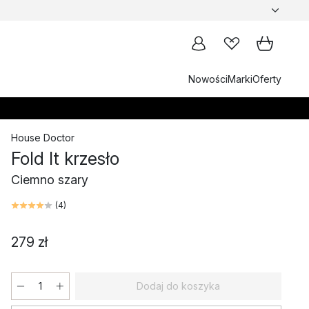
Nowości
Marki
Oferty
House Doctor
Fold It krzesło
Ciemno szary
(
4
)
279 zł
Dodaj do koszyka