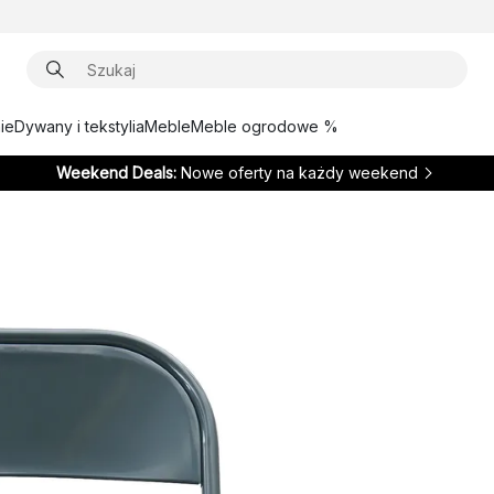
ie
Dywany i tekstylia
Meble
Meble ogrodowe %
Weekend Deals:
Nowe oferty na każdy weekend