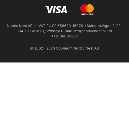
Nordic Nest AB (nr VAT-EU SE 556628-159701) Stämpelvägen 3, SE-
394 70 KALMAR, Szwecja E-mail: info@nordicnest.pl Tel.
+46108085387
© 2002 - 2026 Copyright Nordic Nest AB