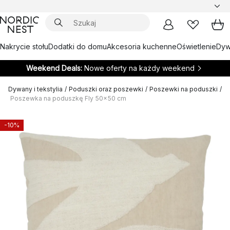
Nakrycie stołu
Dodatki do domu
Akcesoria kuchenne
Oświetlenie
Dywa
Weekend Deals:
Nowe oferty na każdy weekend
Dywany i tekstylia
/
Poduszki oraz poszewki
/
Poszewki na poduszki
/
Poszewka na poduszkę Fly 50x50 cm
-10%