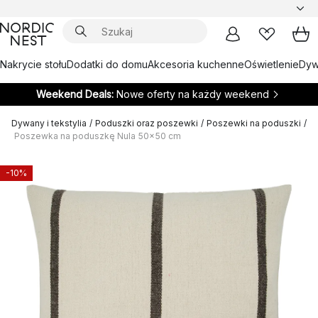
Nakrycie stołu
Dodatki do domu
Akcesoria kuchenne
Oświetlenie
Dywa
Weekend Deals:
Nowe oferty na każdy weekend
Dywany i tekstylia
/
Poduszki oraz poszewki
/
Poszewki na poduszki
/
Poszewka na poduszkę Nula 50x50 cm
-10%