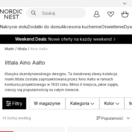
Nakrycie stołu
Dodatki do domu
Akcesoria kuchenne
Oświetlenie
Dywa
Weekend Deals:
Nowe oferty na każdy weekend
Marki
/
Iittala
/
Aino Aalto
Iittala Aino Aalto
Klasyka skandynawskiego designu. Ta światowej sławy kolekcja
marki Iittala została zaprojektowana przez Aino Aalto w ramach
konkursu projektowego w 1932 roku. Mimo II miejsca, jakie zajęła,
cieszy się popularnością na całym świecie.
Filtry
W magazynie
Kategoria
Kolor
M
14
Sortuj według
Popularność