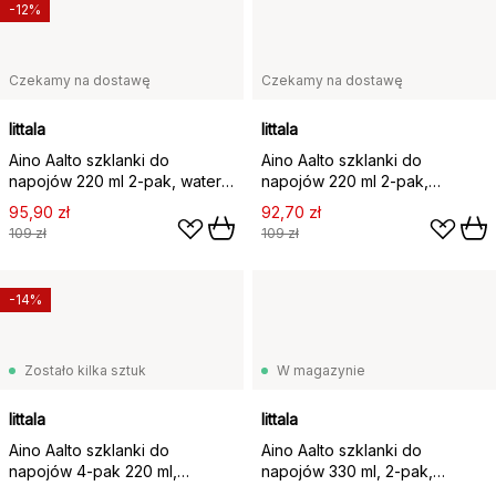
-12%
Czekamy na dostawę
Czekamy na dostawę
Iittala
Iittala
Aino Aalto szklanki do
Aino Aalto szklanki do
napojów 220 ml 2‑pak, water
napojów 220 ml 2‑pak,
green
przezroczysty
95,90 zł
92,70 zł
109 zł
109 zł
-14%
Zostało kilka sztuk
W magazynie
Iittala
Iittala
Aino Aalto szklanki do
Aino Aalto szklanki do
napojów 4‑pak 220 ml,
napojów 330 ml, 2‑pak,
przezroczysty
przezroczysty