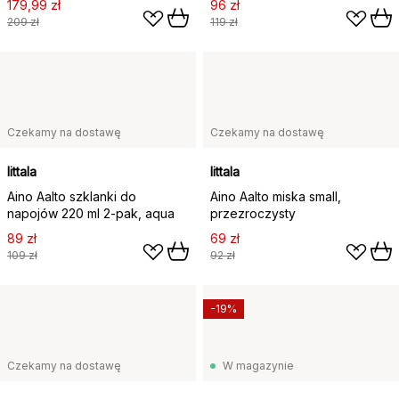
179,99 zł
96 zł
209 zł
119 zł
Czekamy na dostawę
Czekamy na dostawę
Iittala
Iittala
Aino Aalto szklanki do
Aino Aalto miska small,
napojów 220 ml 2‑pak, aqua
przezroczysty
89 zł
69 zł
109 zł
92 zł
-19%
Czekamy na dostawę
W magazynie