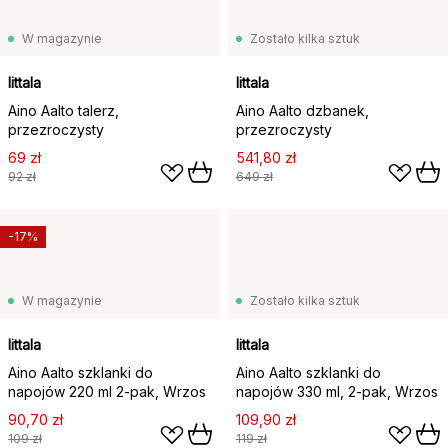
W magazynie
Zostało kilka sztuk
Iittala
Iittala
Aino Aalto talerz,
Aino Aalto dzbanek,
przezroczysty
przezroczysty
69 zł
541,80 zł
92 zł
649 zł
-17%
W magazynie
Zostało kilka sztuk
Iittala
Iittala
Aino Aalto szklanki do
Aino Aalto szklanki do
napojów 220 ml 2‑pak, Wrzos
napojów 330 ml, 2‑pak, Wrzos
90,70 zł
109,90 zł
109 zł
119 zł