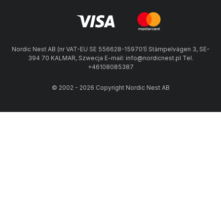
Nordic Nest AB (nr VAT-EU SE 556628-159701) Stämpelvägen 3, SE-
394 70 KALMAR, Szwecja E-mail: info@nordicnest.pl Tel.
+46108085387
© 2002 - 2026 Copyright Nordic Nest AB