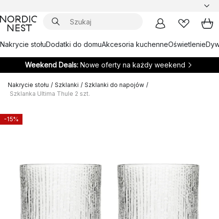
Nakrycie stołu
Dodatki do domu
Akcesoria kuchenne
Oświetlenie
Dywa
Weekend Deals:
Nowe oferty na każdy weekend
Nakrycie stołu
/
Szklanki
/
Szklanki do napojów
/
Szklanka Ultima Thule 2 szt.
-15%