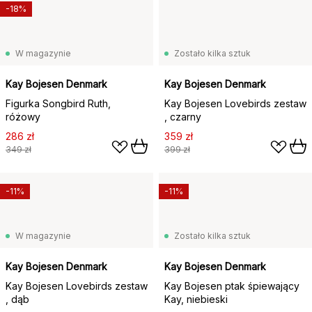
-18%
W magazynie
Zostało kilka sztuk
Kay Bojesen Denmark
Kay Bojesen Denmark
Figurka Songbird Ruth,
Kay Bojesen Lovebirds zestaw
różowy
, czarny
286 zł
359 zł
349 zł
399 zł
-11%
-11%
W magazynie
Zostało kilka sztuk
Kay Bojesen Denmark
Kay Bojesen Denmark
Kay Bojesen Lovebirds zestaw
Kay Bojesen ptak śpiewający
, dąb
Kay, niebieski