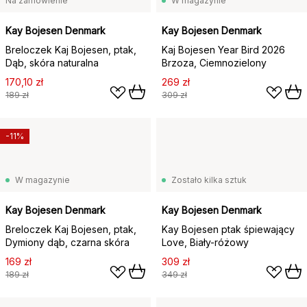
Na zamówienie
W magazynie
Kay Bojesen Denmark
Kay Bojesen Denmark
Breloczek Kaj Bojesen, ptak,
Kaj Bojesen Year Bird 2026
Dąb, skóra naturalna
Brzoza, Ciemnozielony
170,10 zł
269 zł
189 zł
309 zł
-11%
W magazynie
Zostało kilka sztuk
Kay Bojesen Denmark
Kay Bojesen Denmark
Breloczek Kaj Bojesen, ptak,
Kay Bojesen ptak śpiewający
Dymiony dąb, czarna skóra
Love, Biały-różowy
169 zł
309 zł
189 zł
349 zł