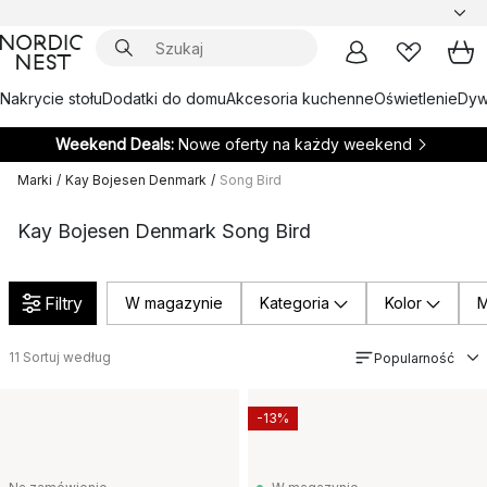
Nakrycie stołu
Dodatki do domu
Akcesoria kuchenne
Oświetlenie
Dywa
Weekend Deals:
Nowe oferty na każdy weekend
Marki
/
Kay Bojesen Denmark
/
Song Bird
Kay Bojesen Denmark Song Bird
Filtry
W magazynie
Kategoria
Kolor
M
11
Sortuj według
Popularność
-13%