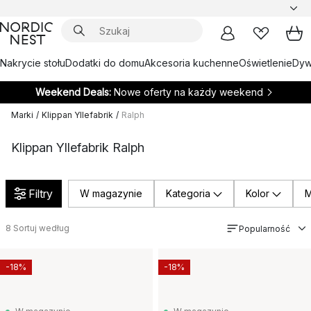
Nakrycie stołu
Dodatki do domu
Akcesoria kuchenne
Oświetlenie
Dywa
Weekend Deals:
Nowe oferty na każdy weekend
Marki
/
Klippan Yllefabrik
/
Ralph
Klippan Yllefabrik Ralph
Filtry
W magazynie
Kategoria
Kolor
M
8
Sortuj według
Popularność
-18%
-18%