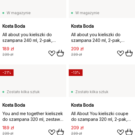
W magazynie
W magazynie
Kosta Boda
Kosta Boda
All about you kieliszki do
All about you kieliszki do
szampana 240 ml, 2‑pak,
szampana 240 ml, 2‑pak,
Forever Mine
Forever Yours
189 zł
209 zł
239 zł
239 zł
-21%
-13%
Zostało kilka sztuk
Zostało kilka sztuk
Kosta Boda
Kosta Boda
You and me together kieliszek
All About You kieliszki coupe
do szampana 320 ml, zestaw 2
do szampana 320 ml, 2‑pak,
szt., Clear / Multi
All for you
189 zł
209 zł
239 zł
239 zł