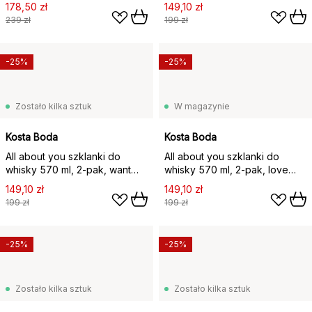
you (niebieski)
178,50 zł
149,10 zł
239 zł
199 zł
-25%
-25%
Zostało kilka sztuk
W magazynie
Kosta Boda
Kosta Boda
All about you szklanki do
All about you szklanki do
whisky 570 ml, 2‑pak, want
whisky 570 ml, 2‑pak, love
you (czerwony)
you (różowy)
149,10 zł
149,10 zł
199 zł
199 zł
-25%
-25%
Zostało kilka sztuk
Zostało kilka sztuk