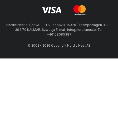
Nordic Nest AB (nr VAT-EU SE 556628-159701) Stämpelvägen 3, SE-
394 70 KALMAR, Szwecja E-mail: info@nordicnest.pl Tel.
+46108085387
© 2002 - 2026 Copyright Nordic Nest AB