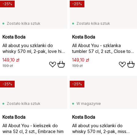
-25%
-25%
Zostało kilka sztuk
Zostało kilka sztuk
Kosta Boda
Kosta Boda
All about you szklanki do
All About You - szklanka
whisky 570 ml, 2‑pak, love him
tumbler 57 cl, 2 szt., Close to
(szary)
him
149,10 zł
149,10 zł
199 zł
199 zł
-25%
-25%
Zostało kilka sztuk
W magazynie
Kosta Boda
Kosta Boda
All About You - kieliszek do
All about you szklanki do
wina 52 cl, 2 szt., Embrace him
whisky 570 ml, 2‑pak, miss