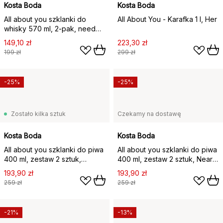
Kosta Boda
Kosta Boda
All about you szklanki do
All About You - Karafka 1 l, Her
whisky 570 ml, 2‑pak, need
you (biały)
149,10 zł
223,30 zł
199 zł
299 zł
-25%
-25%
Zostało kilka sztuk
Czekamy na dostawę
Kosta Boda
Kosta Boda
All about you szklanki do piwa
All about you szklanki do piwa
400 ml, zestaw 2 sztuk,
400 ml, zestaw 2 sztuk, Near
Chcesz go (zielony)
you beer (rusty orange)
193,90 zł
193,90 zł
259 zł
259 zł
-21%
-13%