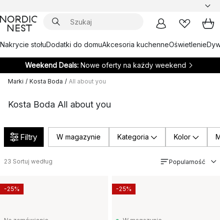
Nakrycie stołu
Dodatki do domu
Akcesoria kuchenne
Oświetlenie
Dywa
Weekend Deals:
Nowe oferty na każdy weekend
Marki
/
Kosta Boda
/
All about you
Kosta Boda All about you
Filtry
W magazynie
Kategoria
Kolor
M
23
Sortuj według
Popularność
-25%
-25%