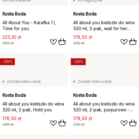
Na zamówienie
W magazynie
Kosta Boda
Kosta Boda
All About You - Karafka 1 l,
All about you kieliszki do wina
Time for you
520 ml, 2‑pak, wait for her
(brudny różowy)
223,30 zł
178,50 zł
299 zł
239 zł
-25%
-25%
Zostało kilka sztuk
Zostało kilka sztuk
Kosta Boda
Kosta Boda
All about you kieliszki do wina
All about you kieliszki do wina
520 ml, 2‑pak, Hold you
520 ml, 2‑pak, purpurowo -
czerwony
178,50 zł
178,50 zł
239 zł
239 zł