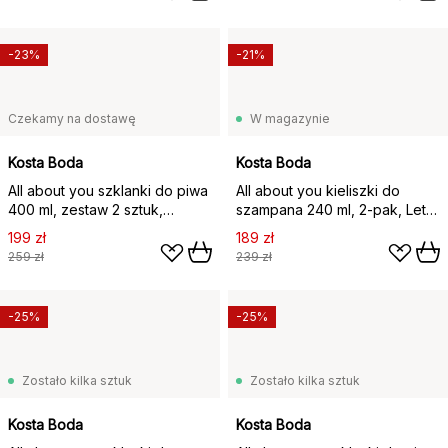
-23%
-21%
Czekamy na dostawę
W magazynie
Kosta Boda
Kosta Boda
All about you szklanki do piwa
All about you kieliszki do
400 ml, zestaw 2 sztuk,
szampana 240 ml, 2‑pak, Let's
Cheers to you
celebrate you
199 zł
189 zł
259 zł
239 zł
-25%
-25%
Zostało kilka sztuk
Zostało kilka sztuk
Kosta Boda
Kosta Boda