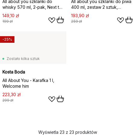
All about you szklanki do
All about you szklanki do piwa
whisky 570 ml, 2‑pak, Next to
400 ml, zestaw 2 sztuk,
you
Celebrate him
149,10 zł
193,90 zł
199 zł
259 zł
-25%
Zostało kilka sztuk
Kosta Boda
All About You - Karafka 1 l,
Welcome him
223,30 zł
299 zł
Wyświetla 23 z 23 produktów