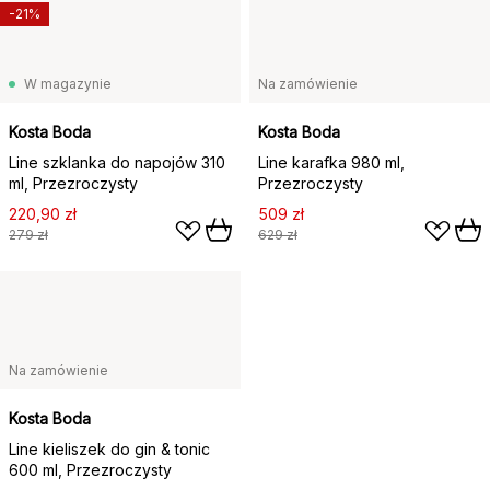
-21%
W magazynie
Na zamówienie
Kosta Boda
Kosta Boda
Line szklanka do napojów 310
Line karafka 980 ml,
ml, Przezroczysty
Przezroczysty
220,90 zł
509 zł
279 zł
629 zł
Na zamówienie
Kosta Boda
Line kieliszek do gin & tonic
600 ml, Przezroczysty