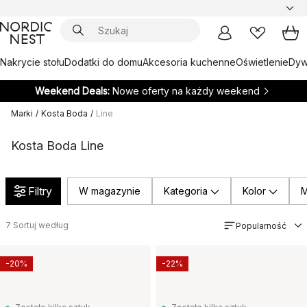
Nakrycie stołu
Dodatki do domu
Akcesoria kuchenne
Oświetlenie
Dywa
Weekend Deals:
Nowe oferty na każdy weekend
Marki
/
Kosta Boda
/
Line
Kosta Boda Line
Filtry
W magazynie
Kategoria
Kolor
M
7
Sortuj według
Popularność
-20%
-22%