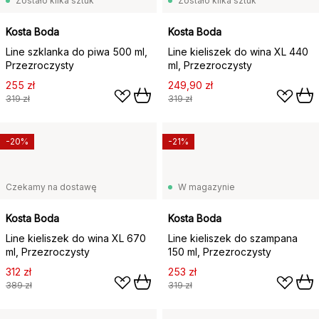
Zostało kilka sztuk
Zostało kilka sztuk
Kosta Boda
Kosta Boda
Line szklanka do piwa 500 ml,
Line kieliszek do wina XL 440
Przezroczysty
ml, Przezroczysty
255 zł
249,90 zł
319 zł
319 zł
-20%
-21%
Czekamy na dostawę
W magazynie
Kosta Boda
Kosta Boda
Line kieliszek do wina XL 670
Line kieliszek do szampana
ml, Przezroczysty
150 ml, Przezroczysty
312 zł
253 zł
389 zł
319 zł