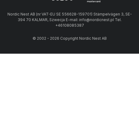
Nordic Nest AB (nr VAT-EU SE 556628-159701) Stämpelvägen 3, SE-
394 70 KALMAR, Szwecja E-mail: info@nordicnest.pl Tel.
+46108085387
© 2002 - 2026 Copyright Nordic Nest AB