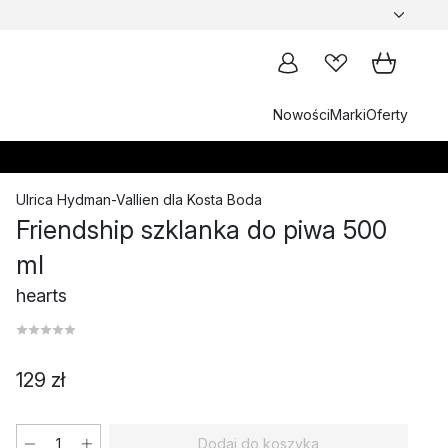
Nowości
Marki
Oferty
Ulrica Hydman-Vallien
dla
Kosta Boda
Friendship szklanka do piwa 500
ml
hearts
129 zł
Dodaj do koszyka