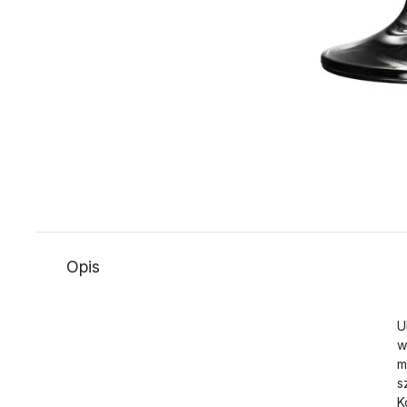
Opis
U
w
m
s
K