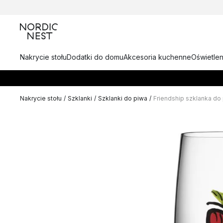
Nakrycie stołu
Dodatki do domu
Akcesoria kuchenne
Oświetlen
Nakrycie stołu
/
Szklanki
/
Szklanki do piwa
/
Friendship szklanka do