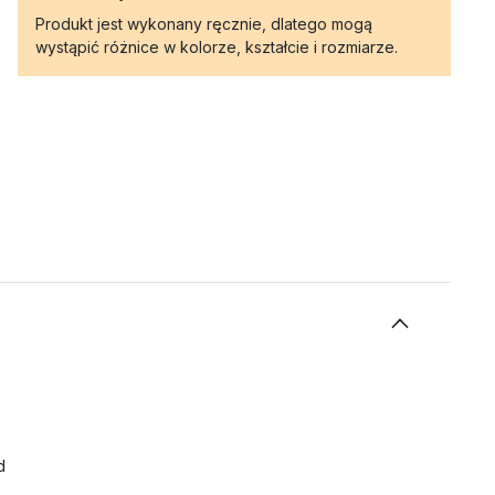
Produkt jest wykonany ręcznie, dlatego mogą
wystąpić różnice w kolorze, kształcie i rozmiarze.
d