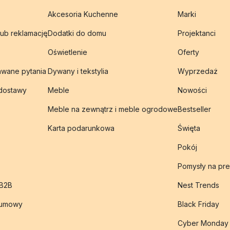
Akcesoria Kuchenne
Marki
lub reklamację
Dodatki do domu
Projektanci
Oświetlenie
Oferty
awane pytania
Dywany i tekstylia
Wyprzedaż
 dostawy
Meble
Nowości
Meble na zewnątrz i meble ogrodowe
Bestseller
Karta podarunkowa
Święta
Pokój
Pomysły na pre
 B2B
Nest Trends
 umowy
Black Friday
Cyber Monday