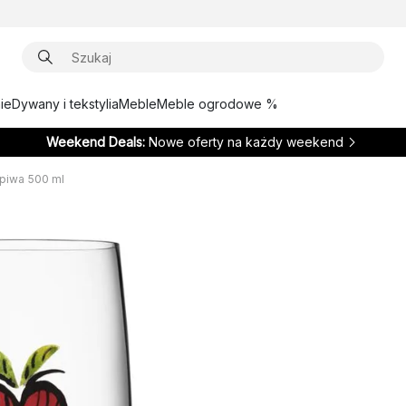
ie
Dywany i tekstylia
Meble
Meble ogrodowe %
Weekend Deals:
Nowe oferty na każdy weekend
 piwa 500 ml