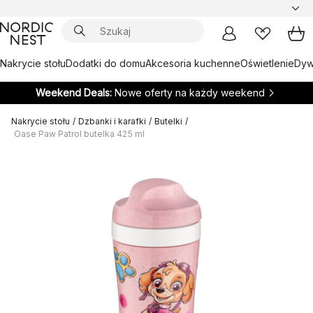
Nakrycie stołu
Dodatki do domu
Akcesoria kuchenne
Oświetlenie
Dywa
Weekend Deals:
Nowe oferty na każdy weekend
Nakrycie stołu
/
Dzbanki i karafki
/
Butelki
/
Oase Paw Patrol butelka 425 ml