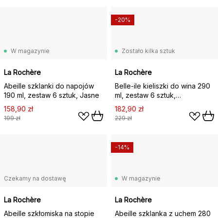
-20%
W magazynie
Zostało kilka sztuk
La Rochère
La Rochère
Abeille szklanki do napojów
Belle-ile kieliszki do wina 290
190 ml, zestaw 6 sztuk, Jasne
ml, zestaw 6 sztuk,
Transparent
158,90 zł
182,90 zł
199 zł
229 zł
-14%
Czekamy na dostawę
W magazynie
La Rochère
La Rochère
Abeille szkłomiska na stopie
Abeille szklanka z uchem 280