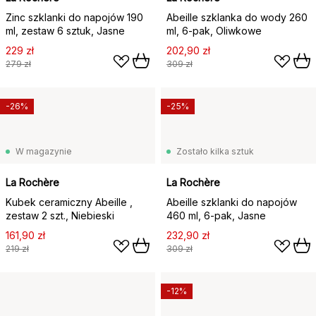
Zinc szklanki do napojów 190
Abeille szklanka do wody 260
ml, zestaw 6 sztuk, Jasne
ml, 6‑pak, Oliwkowe
229 zł
202,90 zł
279 zł
309 zł
-26%
-25%
W magazynie
Zostało kilka sztuk
La Rochère
La Rochère
Kubek ceramiczny Abeille ,
Abeille szklanki do napojów
zestaw 2 szt., Niebieski
460 ml, 6‑pak, Jasne
161,90 zł
232,90 zł
219 zł
309 zł
-12%