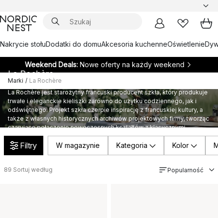
Nakrycie stołu
Dodatki do domu
Akcesoria kuchenne
Oświetlenie
Dywa
Weekend Deals:
Nowe oferty na każdy weekend
La Rochère
Marki
/
La Rochère
La Rochère jest starożytny francuski producent szkła, który produkuje
trwałe i eleganckie kieliszki zarówno do użytku codziennego, jak i
odświętnego. Projekt szkła czerpie inspirację z francuskiej kultury, a
także z własnych historycznych archiwów projektowych firmy, tworząc
czarujące połączenie nowoczesnych kształtów z klasycznymi
wzorami i detalami. Wszystkie szklanki La Rochère można myć w
Filtry
zmywarce, aby pasowały do ​​dzisiejszego nowoczesnego stylu życia.
W magazynie
Kategoria
Kolor
M
89
Sortuj według
Popularność