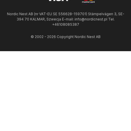
Nordic Nest AB (nr VAT-EU SE 556628-159701) Stämpelvägen 3, SE-
394 70 KALMAR, Szwecja E-mail: info@nordicnest.pl Tel.
+46108085387
© 2002 - 2026 Copyright Nordic Nest AB