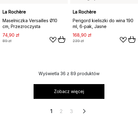
La Rochère
La Rochère
Maselniczka Versailles Ø10
Perigord kieliszki do wina 190
cm, Przezroczysta
ml, 6‑pak, Jasne
74,90 zł
168,90 zł
89 zł
239 zł
Wyświetla 36 z 89 produktów
Zobacz więcej
1
2
3