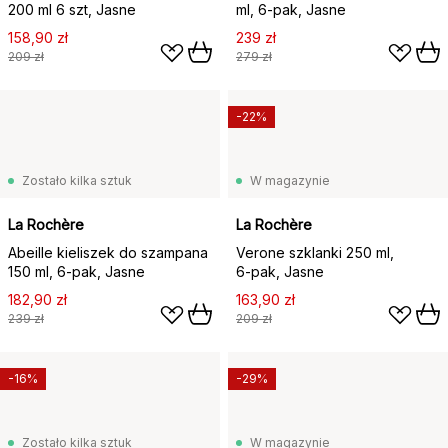
200 ml 6 szt, Jasne
ml, 6‑pak, Jasne
158,90 zł
239 zł
209 zł
279 zł
-22%
Zostało kilka sztuk
W magazynie
La Rochère
La Rochère
Abeille kieliszek do szampana
Verone szklanki 250 ml,
150 ml, 6‑pak, Jasne
6‑pak, Jasne
182,90 zł
163,90 zł
239 zł
209 zł
-16%
-29%
Zostało kilka sztuk
W magazynie