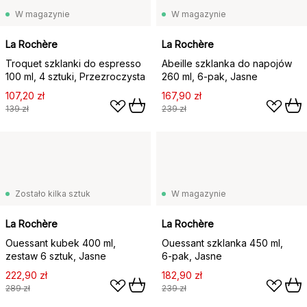
W magazynie
W magazynie
La Rochère
La Rochère
Troquet szklanki do espresso
Abeille szklanka do napojów
100 ml, 4 sztuki, Przezroczysta
260 ml, 6‑pak, Jasne
107,20 zł
167,90 zł
139 zł
239 zł
Zostało kilka sztuk
W magazynie
La Rochère
La Rochère
Ouessant kubek 400 ml,
Ouessant szklanka 450 ml,
zestaw 6 sztuk, Jasne
6‑pak, Jasne
222,90 zł
182,90 zł
289 zł
239 zł