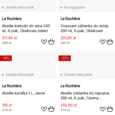
Zostało kilka sztuk
W magazynie
La Rochère
La Rochère
Abeille kieliszki do wina 240
Ouessant szklanka do wody
ml, 6‑pak, Oliwkowa zieleń
290 ml, 6‑pak, Oliwkowe
217,90 zł
201,90 zł
289 zł
229 zł
-16%
-27%
Zostało kilka sztuk
Zostało kilka sztuk
La Rochère
La Rochère
Abeille karafka 1 L, Jasne
Abeille szklanka do napojów
260 ml, 6‑pak, Ciemny
niebieski
319 zł
202,90 zł
379 zł
279 zł