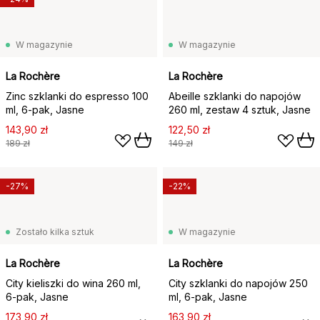
W magazynie
W magazynie
La Rochère
La Rochère
Zinc szklanki do espresso 100
Abeille szklanki do napojów
ml, 6‑pak, Jasne
260 ml, zestaw 4 sztuk, Jasne
143,90 zł
122,50 zł
189 zł
149 zł
-27%
-22%
Zostało kilka sztuk
W magazynie
La Rochère
La Rochère
City kieliszki do wina 260 ml,
City szklanki do napojów 250
6‑pak, Jasne
ml, 6‑pak, Jasne
173,90 zł
163,90 zł