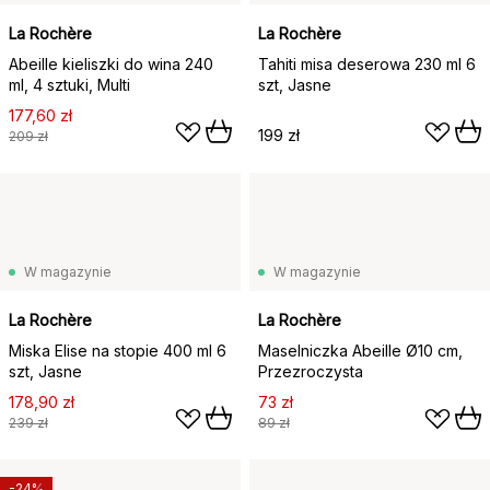
La Rochère
La Rochère
Abeille kieliszki do wina 240
Tahiti misa deserowa 230 ml 6
ml, 4 sztuki, Multi
szt, Jasne
177,60 zł
199 zł
209 zł
W magazynie
W magazynie
La Rochère
La Rochère
Miska Elise na stopie 400 ml 6
Maselniczka Abeille Ø10 cm,
szt, Jasne
Przezroczysta
178,90 zł
73 zł
239 zł
89 zł
-24%