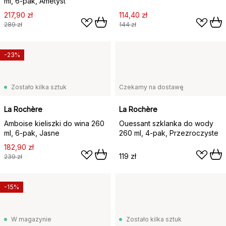
ml, 6‑pak, Ametyst
217,90 zł
114,40 zł
289 zł
144 zł
-23%
Zostało kilka sztuk
Czekamy na dostawę
La Rochère
La Rochère
Amboise kieliszki do wina 260
Ouessant szklanka do wody
ml, 6‑pak, Jasne
260 ml, 4‑pak, Przezroczyste
182,90 zł
119 zł
239 zł
-15%
W magazynie
Zostało kilka sztuk