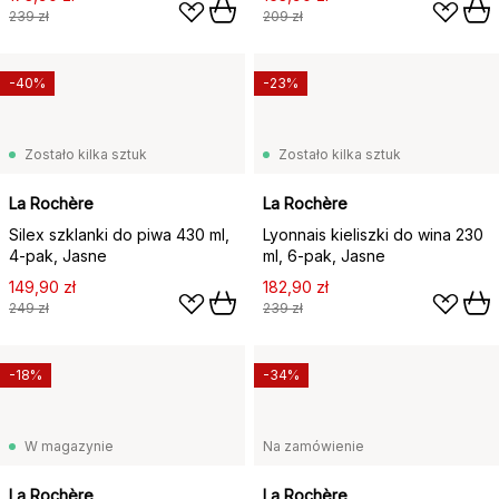
239 zł
209 zł
-40%
-23%
Zostało kilka sztuk
Zostało kilka sztuk
La Rochère
La Rochère
Silex szklanki do piwa 430 ml,
Lyonnais kieliszki do wina 230
4‑pak, Jasne
ml, 6‑pak, Jasne
149,90 zł
182,90 zł
249 zł
239 zł
-18%
-34%
W magazynie
Na zamówienie
La Rochère
La Rochère