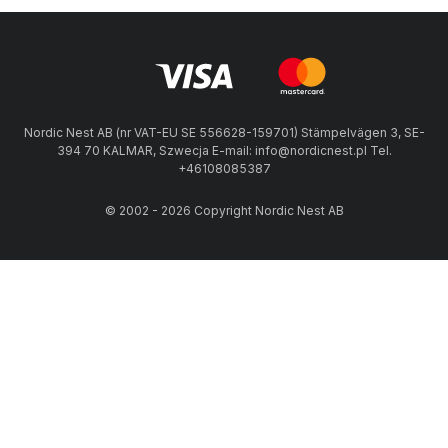
Nordic Nest AB (nr VAT-EU SE 556628-159701) Stämpelvägen 3, SE-
394 70 KALMAR, Szwecja E-mail: info@nordicnest.pl Tel.
+46108085387
© 2002 - 2026 Copyright Nordic Nest AB