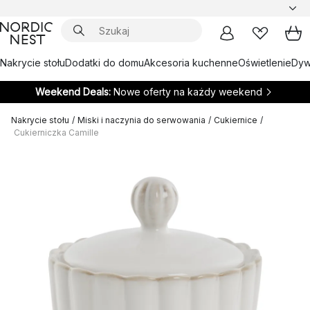
Nakrycie stołu
Dodatki do domu
Akcesoria kuchenne
Oświetlenie
Dywa
Weekend Deals:
Nowe oferty na każdy weekend
Nakrycie stołu
/
Miski i naczynia do serwowania
/
Cukiernice
/
Cukierniczka Camille