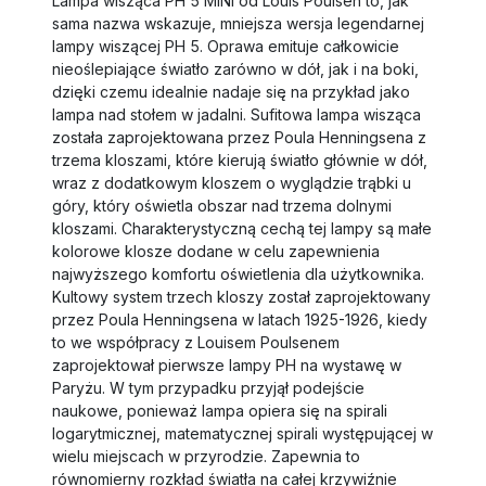
Lampa wisząca PH 5 MINI od Louis Poulsen to, jak
sama nazwa wskazuje, mniejsza wersja legendarnej
lampy wiszącej PH 5. Oprawa emituje całkowicie
nieoślepiające światło zarówno w dół, jak i na boki,
dzięki czemu idealnie nadaje się na przykład jako
lampa nad stołem w jadalni. Sufitowa lampa wisząca
została zaprojektowana przez Poula Henningsena z
trzema kloszami, które kierują światło głównie w dół,
wraz z dodatkowym kloszem o wyglądzie trąbki u
góry, który oświetla obszar nad trzema dolnymi
kloszami. Charakterystyczną cechą tej lampy są małe
kolorowe klosze dodane w celu zapewnienia
najwyższego komfortu oświetlenia dla użytkownika.
Kultowy system trzech kloszy został zaprojektowany
przez Poula Henningsena w latach 1925-1926, kiedy
to we współpracy z Louisem Poulsenem
zaprojektował pierwsze lampy PH na wystawę w
Paryżu. W tym przypadku przyjął podejście
naukowe, ponieważ lampa opiera się na spirali
logarytmicznej, matematycznej spirali występującej w
wielu miejscach w przyrodzie. Zapewnia to
równomierny rozkład światła na całej krzywiźnie