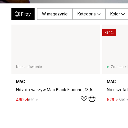
Filtry
W magazynie
Kategoria
Kolor
-24%
Na zamówienie
Zostało ki
MAC
MAC
Nóż do warzyw Mac Black Fluorine, 13,5 cm
469 zł
529 zł
629 zł
699 z