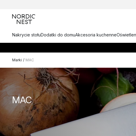
Nakrycie stołu
Dodatki do domu
Akcesoria kuchenne
Oświetlen
Marki
/
MAC
MAC