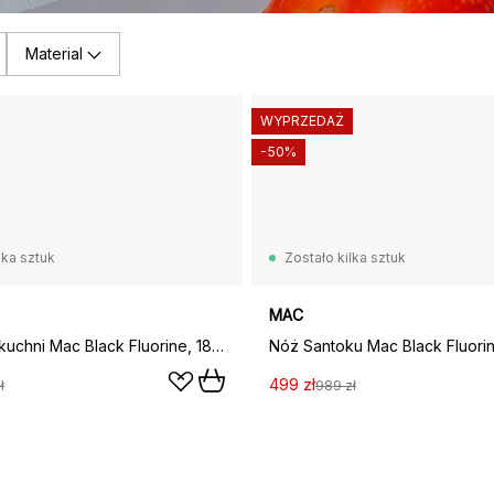
Material
WYPRZEDAŻ
-50%
lka sztuk
Zostało kilka sztuk
MAC
Nóż szefa kuchni Mac Black Fluorine, 18 cm
Nóż Santoku Mac Black Fluorin
499 zł
ł
989 zł