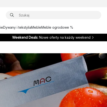
ie
Dywany i tekstylia
Meble
Meble ogrodowe %
Weekend Deals:
Nowe oferty na każdy weekend