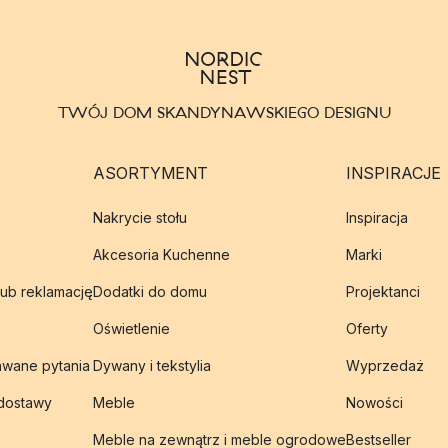
TWÓJ DOM SKANDYNAWSKIEGO DESIGNU
ASORTYMENT
INSPIRACJE
Nakrycie stołu
Inspiracja
Akcesoria Kuchenne
Marki
lub reklamację
Dodatki do domu
Projektanci
Oświetlenie
Oferty
awane pytania
Dywany i tekstylia
Wyprzedaż
 dostawy
Meble
Nowości
Meble na zewnątrz i meble ogrodowe
Bestseller