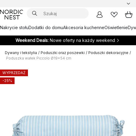
Nakrycie stołu
Dodatki do domu
Akcesoria kuchenne
Oświetlenie
Dywa
Weekend Deals:
Nowe oferty na każdy weekend
Dywany i tekstylia
/
Poduszki oraz poszewki
/
Poduszki dekoracyjne
/
Poduszka wałek Piccolo Ø19x54 cm
WYPRZEDAŻ
-25%