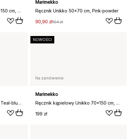
Marimekko
Ręcznik kąpielowy Unikko 70x150 cm, Orange-pink
Ręcznik Unikko 50x70 cm, Pink-powder
90,90 zł
104 zł
NOWOŚCI
Na zamówienie
Marimekko
Ręcznik kąpielowy Iso Unikko, Teal-blue, 100x180 cm
Ręcznik kąpielowy Unikko 70x150 cm, Off white-blueberry
199 zł