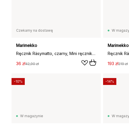
Czekamy na dostawę
W magazy
Marimekko
Marimekko
Ręcznik Räsymatto, czarny, Mini ręcznik 30x30 cm
36 zł
193 zł
42,90 zł
219 zł
-10%
-14%
W magazynie
W magazy