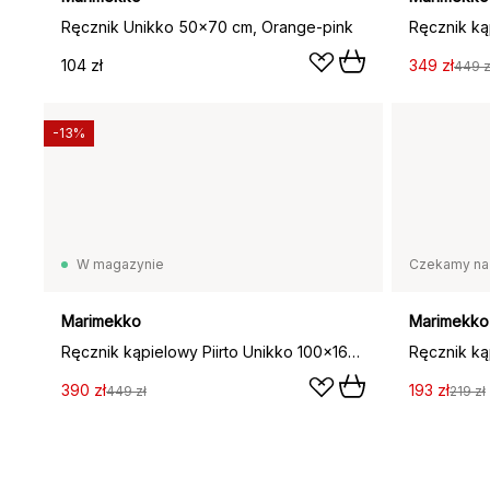
Ręcznik Unikko 50x70 cm, Orange-pink
104 zł
349 zł
449 z
-13%
W magazynie
Czekamy na
Marimekko
Marimekko
Ręcznik kąpielowy Piirto Unikko 100x160 cm, Ivory-black
390 zł
193 zł
449 zł
219 zł