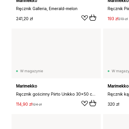
Marimekko
Marimekko
Ręcznik Galleria, Emerald-melon
241,20 zł
193 zł
219 zł
W magazynie
W magazy
Marimekko
Marimekko
Ręcznik gościnny Piirto Unikko 30x50 cm, Beżowy
114,90 zł
320 zł
124 zł