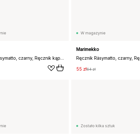
nie
W magazynie
Marimekko
Ręcznik Räsymatto, czarny, Ręcznik kąpielowy 70x150 cm
55 zł
64 zł
nie
Zostało kilka sztuk