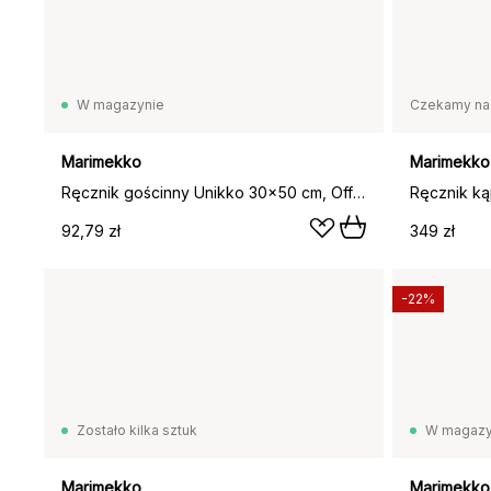
W magazynie
Czekamy na
Marimekko
Marimekko
Ręcznik gościnny Unikko 30x50 cm, Off white-len
92,79 zł
349 zł
-22%
Zostało kilka sztuk
W magazy
Marimekko
Marimekko