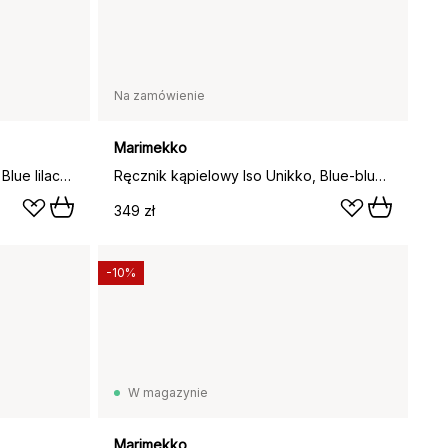
Na zamówienie
Marimekko
Ręcznik kąpielowy Iso Unikko, Blue lilac-orange red, 100x180 cm
Ręcznik kąpielowy Iso Unikko, Blue-blue lilac, 100x180 cm
349 zł
-10%
W magazynie
Marimekko