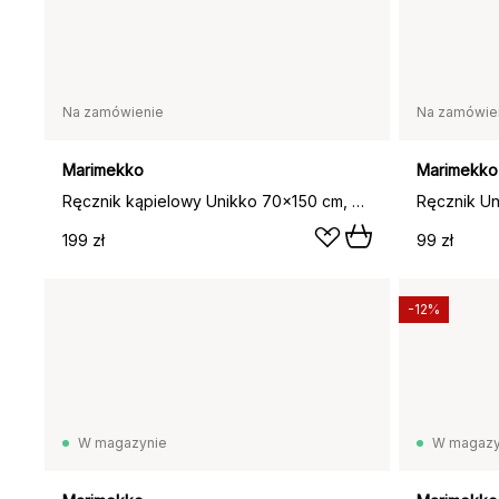
Na zamówienie
Na zamówie
Marimekko
Marimekko
Ręcznik kąpielowy Unikko 70x150 cm, Off white-brązowy
199 zł
99 zł
-12%
W magazynie
W magazy