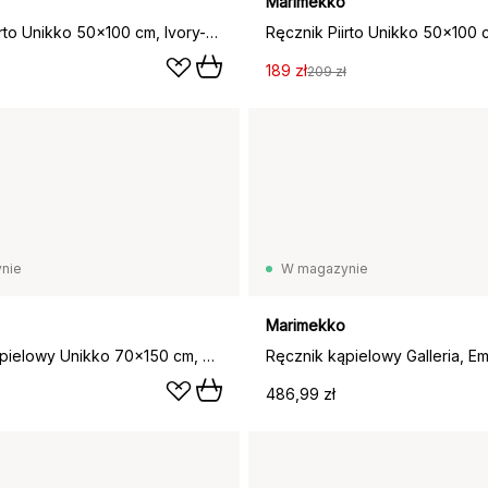
Marimekko
Ręcznik Piirto Unikko 50x100 cm, Ivory-black
189 zł
209 zł
nie
W magazynie
Marimekko
Ręcznik kąpielowy Unikko 70x150 cm, Off white-len
486,99 zł