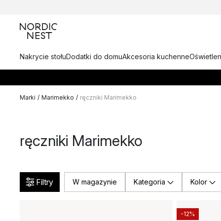
Nakrycie stołu
Dodatki do domu
Akcesoria kuchenne
Oświetlen
Marki
/
Marimekko
/
ręczniki Marimekko
ręczniki Marimekko
Filtry
W magazynie
Kategoria
Kolor
-12%