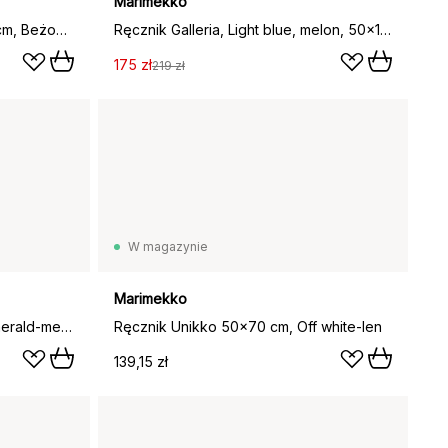
Marimekko
Ręcznik Piirto Unikko 50x100 cm, Beżowy
Ręcznik Galleria, Light blue, melon, 50x100 cm
175 zł
219 zł
W magazynie
Marimekko
Ręcznik kąpielowy Galleria, Emerald-melon
Ręcznik Unikko 50x70 cm, Off white-len
139,15 zł