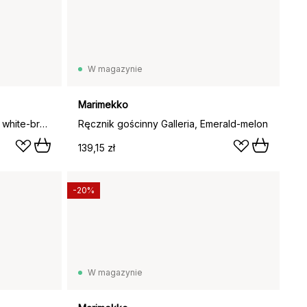
W magazynie
Marimekko
Ręcznik Unikko 50x70 cm, Off white-brązowy
Ręcznik gościnny Galleria, Emerald-melon
139,15 zł
-20%
W magazynie