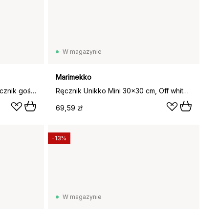
W magazynie
Marimekko
Ręcznik Räsymatto, czarny, Ręcznik gościnny 30x50 cm
Ręcznik Unikko Mini 30x30 cm, Off white-len
69,59 zł
-13%
W magazynie