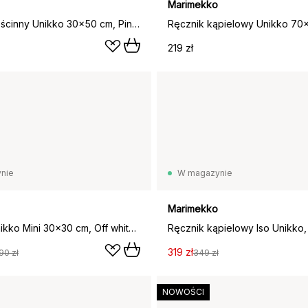
Marimekko
Ręcznik gościnny Unikko 30x50 cm, Pink-powder
219 zł
nie
W magazynie
Marimekko
Ręcznik Unikko Mini 30x30 cm, Off white-sage
319 zł
90 zł
349 zł
NOWOŚCI