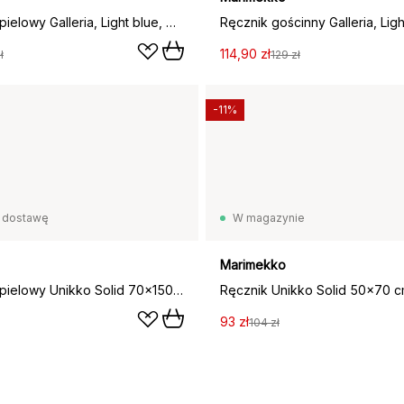
Ręcznik kąpielowy Galleria, Light blue, melon, 100x160 cm
114,90 zł
ł
129 zł
-11%
 dostawę
W magazynie
Marimekko
Ręcznik kąpielowy Unikko Solid 70x150 cm, Ecru
Ręcznik Unikko Solid 50x70 c
93 zł
104 zł