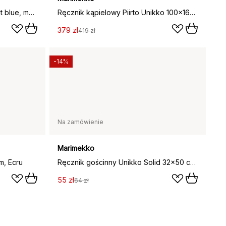
Ręcznik gościnny Galleria, Light blue, melon, 30x50 cm
Ręcznik kąpielowy Piirto Unikko 100x160 cm, Beżowy
379 zł
419 zł
-14%
Na zamówienie
Marimekko
m, Ecru
Ręcznik gościnny Unikko Solid 32x50 cm, Ecru
55 zł
64 zł