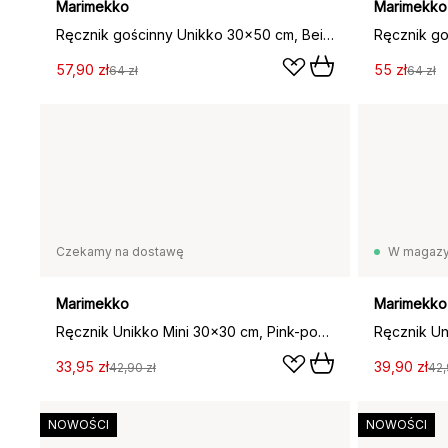
Marimekko
Marimekko
Ręcznik gościnny Unikko 30x50 cm, Beige-white
57,90 zł
55 zł
64 zł
64 zł
Czekamy na dostawę
W magazy
Marimekko
Marimekko
Ręcznik Unikko Mini 30x30 cm, Pink-powder
33,95 zł
39,90 zł
42,90 zł
42,
NOWOŚCI
NOWOŚCI