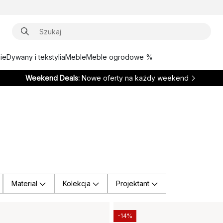
ie
Dywany i tekstylia
Meble
Meble ogrodowe %
Weekend Deals:
Nowe oferty na każdy weekend
Material
Kolekcja
Projektant
-14%