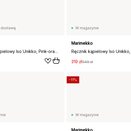
 dostawę
W magazynie
Marimekko
Ręcznik kąpielowy Iso Unikko, Pink-orange red, 100x180 cm
319 zł
349 zł
-11%
nie
W magazynie
Marimekko