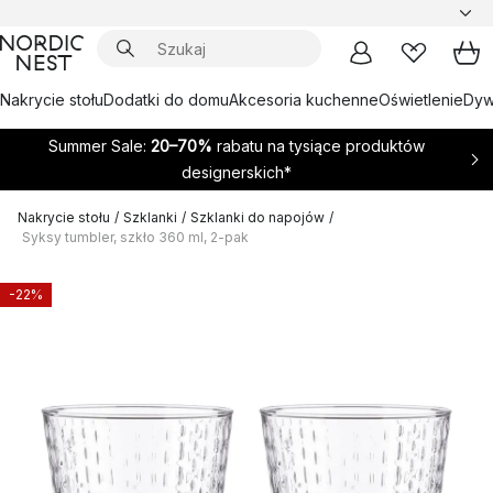
Nakrycie stołu
Dodatki do domu
Akcesoria kuchenne
Oświetlenie
Dywa
Summer Sale:
20–70%
rabatu na tysiące produktów
designerskich*
Nakrycie stołu
/
Szklanki
/
Szklanki do napojów
/
Syksy tumbler, szkło 360 ml, 2‑pak
-22%