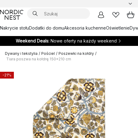
Nakrycie stołu
Dodatki do domu
Akcesoria kuchenne
Oświetlenie
Dywa
Weekend Deals:
Nowe oferty na każdy weekend
Dywany i tekstylia
/
Pościel
/
Poszewki na kołdry
/
Tiara poszwa na kołdrę 150x210 cm
-21%