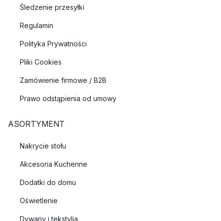
wydajnej i wysokiej jakości produkcji przemysłowej.
Śledzenie przesyłki
Massproductions przyjmuje holistyczne podejście do procesu
produkcyjnego i przywiązuje dużą wagę do środowiska w
Regulamin
wyborze narzędzi i materiałów. Firma opiera się na
Polityka Prywatności
nowoczesnej i funkcjonalnej finezji, co skutkuje meblami o
wielofunkcyjności i mądrych rozwiązaniach.
Pliki Cookies
Zamówienie firmowe / B2B
Najpopularniejsze produkty Massproductions
Prawo odstąpienia od umowy
Rose Chair
Crown Easy Chair
ASORTYMENT
Nakrycie stołu
Akcesoria Kuchenne
Dodatki do domu
Oświetlenie
Dywany i tekstylia