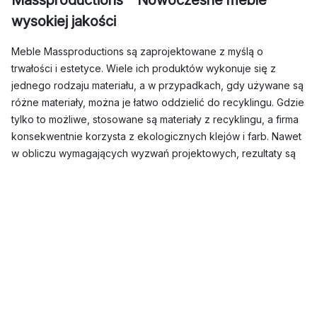
wysokiej jakości
Meble Massproductions są zaprojektowane z myślą o
trwałości i estetyce. Wiele ich produktów wykonuje się z
jednego rodzaju materiału, a w przypadkach, gdy używane są
różne materiały, można je łatwo oddzielić do recyklingu. Gdzie
tylko to możliwe, stosowane są materiały z recyklingu, a firma
konsekwentnie korzysta z ekologicznych klejów i farb. Nawet
w obliczu wymagających wyzwań projektowych, rezultaty są
często proste i eleganckie. Massproductions wierzy, że
zbędne detale są niepotrzebne, argumentując, że piękno
pojawia się naturalnie podczas tworzenia przemyślanych i
funkcjonalnych mebli. W ofercie Massproductions znajdziesz
krzesła
,
stoły
i
sofy
z serii takich jak Crown, Dandy i Albert.
Kiedy została założona firma Massproductions?
Międzynarodowa marka Massproductions została założona w
2009 roku przez dwóch projektantów, Brytyjczyka Chrisa