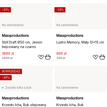
-31%
-13%
Na zamówienie
Na zamówienie
Massproductions
Massproductions
Stół Draft Ø50 cm, Jesion
Lustro Memory, Mały 12x15 cm
bejcowany na czarno
3890 zł
669 zł
5599 zł
769 zł
WYPRZEDAŻ
-30%
Zostało kilka sztuk
Na zamówienie
Massproductions
Massproductions
Krzesło Icha, Buk olejowany
Krzesło Icha, Buk