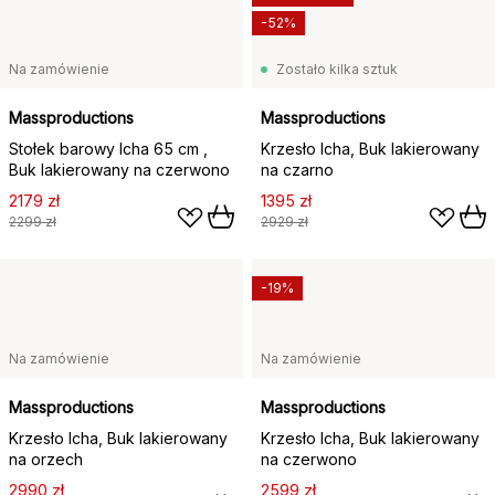
-52%
Na zamówienie
Zostało kilka sztuk
Massproductions
Massproductions
Stołek barowy Icha 65 cm ,
Krzesło Icha, Buk lakierowany
Buk lakierowany na czerwono
na czarno
2179 zł
1395 zł
2299 zł
2929 zł
-19%
Na zamówienie
Na zamówienie
Massproductions
Massproductions
Krzesło Icha, Buk lakierowany
Krzesło Icha, Buk lakierowany
na orzech
na czerwono
2990 zł
2599 zł