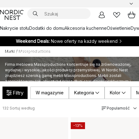
Nakrycie stołu
Dodatki do domu
Akcesoria kuchenne
Oświetlenie
Dywa
Weekend Deals:
Nowe oferty na każdy weekend
Marki
/
Massproductions
Massproductions
Firma meblowa Massproductions koncentruje się na zrównoważonej,
wydajnej i wysokiej jakości produkcji przemysłowej. W Nordic Nest
znajdziesz szeroką gamę mebli Massproductions. Mebli zostali
zaprojektowany tak, aby służył przez długi czas dzięki praktycznym i
inteligentnym funkcjom. Który jest twoim ulubionym?
Filtry
W magazynie
Kategoria
Kolor
M
132
Sortuj według
Popularność
-13%