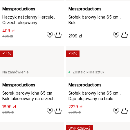
Massproductions
Massproductions
Haczyk naścienny Hercule,
Stołek barowy Icha 65 cm ,
Orzech olejowany
Buk
409 zł
2199 zł
469 zł
-14%
-14%
Na zamówienie
Zostało kilka sztuk
Massproductions
Massproductions
Stołek barowy Icha 65 cm ,
Stołek barowy Icha 65 cm ,
Buk lakierowany na orzech
Dąb olejowany na biało
1899 zł
2229 zł
2199 zł
2599 zł
WYPRZEDAŻ