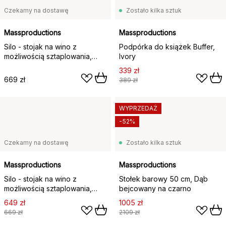
Czekamy na dostawę
Zostało kilka sztuk
Massproductions
Massproductions
Silo - stojak na wino z
Podpórka do książek Buffer,
możliwością sztaplowania,
Ivory
Jesion bejcowany na ciemno
339 zł
669 zł
389 zł
WYPRZEDAŻ
-52%
Czekamy na dostawę
Zostało kilka sztuk
Massproductions
Massproductions
Silo - stojak na wino z
Stołek barowy 50 cm, Dąb
możliwością sztaplowania,
bejcowany na czarno
Jesion bejcowany na czarno
649 zł
1005 zł
669 zł
2109 zł