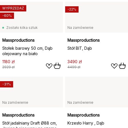
WYPRZEDAŻ
-22%
-60%
Zostało kilka sztuk
Na zamówienie
Massproductions
Massproductions
Stołek barowy 50 cm, Dąb
Stół BIT, Dąb
olejowany na biało
1180 zł
3490 zł
2929 zł
4499 zł
-31%
Na zamówienie
Na zamówienie
Massproductions
Massproductions
Stół jadalniany Draft Ø88 cm,
Krzesło Harry , Dąb