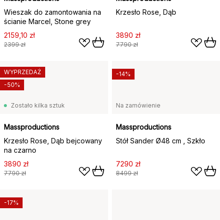
Wieszak do zamontowania na
Krzesło Rose, Dąb
ścianie Marcel, Stone grey
2159,10 zł
3890 zł
2399 zł
7790 zł
WYPRZEDAŻ
-14%
-50%
Zostało kilka sztuk
Na zamówienie
Massproductions
Massproductions
Krzesło Rose, Dąb bejcowany
Stół Sander Ø48 cm , Szkło
na czarno
3890 zł
7290 zł
7790 zł
8499 zł
-17%