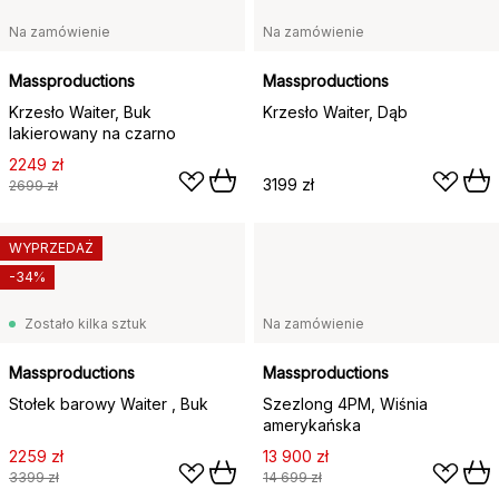
Na zamówienie
Na zamówienie
Massproductions
Massproductions
Krzesło Waiter, Buk
Krzesło Waiter, Dąb
lakierowany na czarno
2249 zł
3199 zł
2699 zł
WYPRZEDAŻ
-34%
Zostało kilka sztuk
Na zamówienie
Massproductions
Massproductions
Stołek barowy Waiter , Buk
Szezlong 4PM, Wiśnia
amerykańska
2259 zł
13 900 zł
3399 zł
14 699 zł