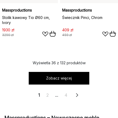
Massproductions
Massproductions
Stolik kawowy Tio Ø60 cm,
Świecznik Pinci, Chrom
Ivory
1930 zł
409 zł
3290 zł
459 zł
Wyświetla 36 z 132 produktów
Zobacz więcej
1
2
...
4
Massproductions – Nowoczesne meble