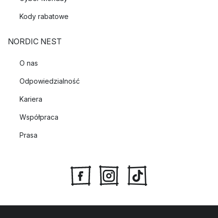
Kody rabatowe
NORDIC NEST
O nas
Odpowiedzialność
Kariera
Współpraca
Prasa