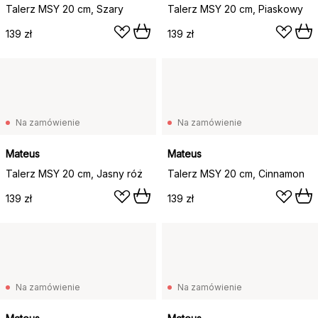
Talerz MSY 20 cm, Szary
Talerz MSY 20 cm, Piaskowy
139 zł
139 zł
Na zamówienie
Na zamówienie
Mateus
Mateus
Talerz MSY 20 cm, Jasny róż
Talerz MSY 20 cm, Cinnamon
139 zł
139 zł
Na zamówienie
Na zamówienie