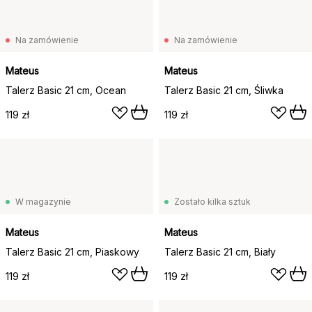
Na zamówienie
Na zamówienie
Mateus
Mateus
Talerz Basic 21 cm, Ocean
Talerz Basic 21 cm, Śliwka
119 zł
119 zł
W magazynie
Zostało kilka sztuk
Mateus
Mateus
Talerz Basic 21 cm, Piaskowy
Talerz Basic 21 cm, Biały
119 zł
119 zł