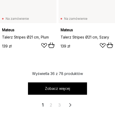
Na zamówienie
Na zamówienie
Mateus
Mateus
Talerz Stripes Ø21 cm, Plum
Talerz Stripes Ø21 cm, Szary
139 zł
139 zł
Wyświetla 36 z 78 produktów
Zobacz więcej
1
2
3