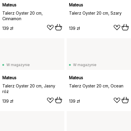
Mateus
Mateus
Talerz Oyster 20 cm,
Talerz Oyster 20 cm, Szary
Cinnamon
139 zł
139 zł
W magazynie
W magazynie
Mateus
Mateus
Talerz Oyster 20 cm, Jasny
Talerz Oyster 20 cm, Ocean
róż
139 zł
139 zł