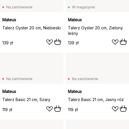
Na zamówienie
W magazynie
Mateus
Mateus
Talerz Oyster 20 cm, Niebieski
Talerz Oyster 20 cm, Zielony
leśny
139 zł
139 zł
Na zamówienie
Na zamówienie
Mateus
Mateus
Talerz Basic 21 cm, Szary
Talerz Basic 21 cm, Jasny róż
119 zł
119 zł