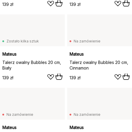
139 zł
139 zł
Zostało kilka sztuk
Na zamówienie
Mateus
Mateus
Talerz owalny Bubbles 20 cm,
Talerz owalny Bubbles 20 cm,
Biały
Cinnamon
139 zł
139 zł
Na zamówienie
Na zamówienie
Mateus
Mateus