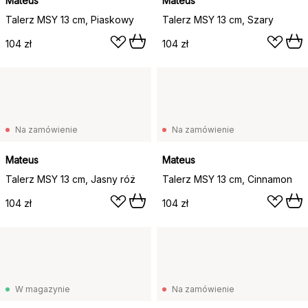
Mateus
Mateus
Talerz MSY 13 cm, Piaskowy
Talerz MSY 13 cm, Szary
104 zł
104 zł
Na zamówienie
Na zamówienie
Mateus
Mateus
Talerz MSY 13 cm, Jasny róż
Talerz MSY 13 cm, Cinnamon
104 zł
104 zł
W magazynie
Na zamówienie