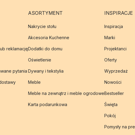
ASORTYMENT
INSPIRACJE
Nakrycie stołu
Inspiracja
Akcesoria Kuchenne
Marki
lub reklamację
Dodatki do domu
Projektanci
Oświetlenie
Oferty
awane pytania
Dywany i tekstylia
Wyprzedaż
 dostawy
Meble
Nowości
Meble na zewnątrz i meble ogrodowe
Bestseller
Karta podarunkowa
Święta
Pokój
Pomysły na pre