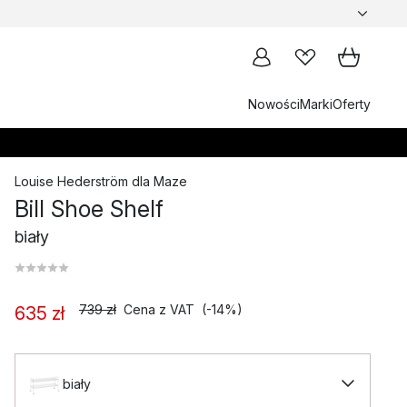
Nowości
Marki
Oferty
Louise Hederström
dla
Maze
Bill Shoe Shelf
biały
739 zł
Cena z VAT
(-14%)
635 zł
biały