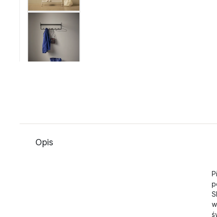
Opis
P
p
S
w
ś