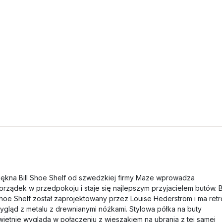
iękna Bill Shoe Shelf od szwedzkiej firmy Maze wprowadza
orządek w przedpokoju i staje się najlepszym przyjacielem butów. Bi
hoe Shelf został zaprojektowany przez Louise Hederström i ma retr
ygląd z metalu z drewnianymi nóżkami. Stylowa półka na buty
wietnie wygląda w połączeniu z wieszakiem na ubrania z tej samej