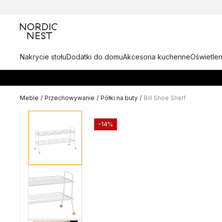
Nakrycie stołu
Dodatki do domu
Akcesoria kuchenne
Oświetlen
Meble
/
Przechowywanie
/
Półki na buty
/
Bill Shoe Shelf
-14%