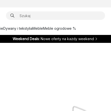
ie
Dywany i tekstylia
Meble
Meble ogrodowe %
Weekend Deals:
Nowe oferty na każdy weekend