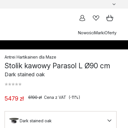
Nowości
Marki
Oferty
Antrei Hartikainen
dla
Maze
Stolik kawowy Parasol L Ø90 cm
Dark stained oak
6190 zł
Cena z VAT
(-11%)
5479 zł
Dark stained oak