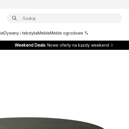
ie
Dywany i tekstylia
Meble
Meble ogrodowe %
Weekend Deals:
Nowe oferty na każdy weekend