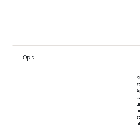
Opis
S
s
A
z
u
u
s
u