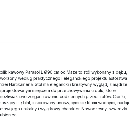
tolik kawowy Parasol L Ø90 cm od Maze to stół wykonany z dębu,
tworzony według praktycznego i eleganckiego projektu autorstwa
ntrei Hartikainena. Stół ma elegancki i kreatywny wygląd, z mądrze
aprojektowanym miejscem do przechowywania u dołu, które
możliwia łatwe zorganizowanie codziennych przedmiotów. Cienki,
noszący się blat, inspirowany unoszącymi się liliami wodnymi, nadaj
tołowi jego unikalny i wyjątkowy charakter. Nowoczesny, szwedzki
lubieniec.