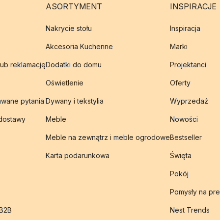
ASORTYMENT
INSPIRACJE
Nakrycie stołu
Inspiracja
Akcesoria Kuchenne
Marki
lub reklamację
Dodatki do domu
Projektanci
Oświetlenie
Oferty
awane pytania
Dywany i tekstylia
Wyprzedaż
 dostawy
Meble
Nowości
Meble na zewnątrz i meble ogrodowe
Bestseller
Karta podarunkowa
Święta
Pokój
Pomysły na pre
 B2B
Nest Trends