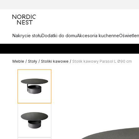
Nakrycie stołu
Dodatki do domu
Akcesoria kuchenne
Oświetlen
Meble
/
Stoły
/
Stoliki kawowe
/
Stolik kawowy Parasol L Ø90 cm