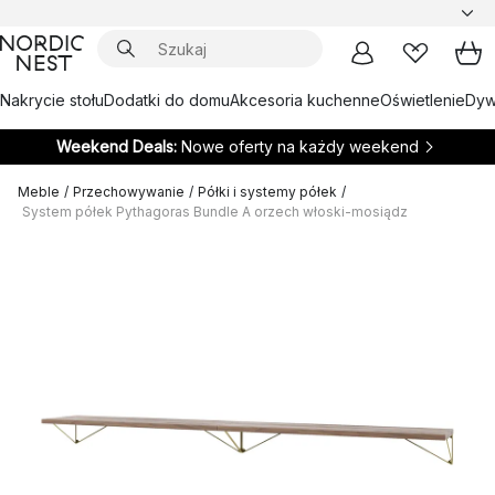
Nakrycie stołu
Dodatki do domu
Akcesoria kuchenne
Oświetlenie
Dywa
Weekend Deals:
Nowe oferty na każdy weekend
Meble
/
Przechowywanie
/
Półki i systemy półek
/
System półek Pythagoras Bundle A orzech włoski-mosiądz