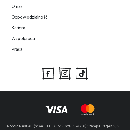
O nas
Odpowiedzialność
Kariera
Współpraca
Prasa
Nordic Nest AB (nr VAT-EU SE 556628-159701) Stämpelvägen 3, SE-