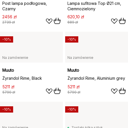
Post lampa podłogowa,
Lampa sufitowa Top Ø21 cm,
Czarny
Ciemnozielony
2456 zł
620,10 zł
2739 zł
689 zł
-10%
-10%
Na zamówienie
Na zamówienie
Muuto
Muuto
Żyrandol Rime, Black
Żyrandol Rime, Aluminium grey
5211 zł
5211 zł
5790 zł
5790 zł
-10%
-10%
Na zamówienie
Zostało kilka sztuk