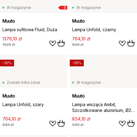
W magazynie
W magazynie
G
Muuto
Muuto
Lampa sufitowa Fluid, Duża
Lampa Unfold, czarny
1376,10 zł
764,10 zł
1529 zł
849 zł
-10%
-10%
Zostało kilka sztuk
W magazynie
Muuto
Muuto
Lampa Unfold, szary
Lampa wisząca Ambit,
Szczotkowane aluminium, Ø25
cm
764,10 zł
854,10 zł
849 zł
949 zł