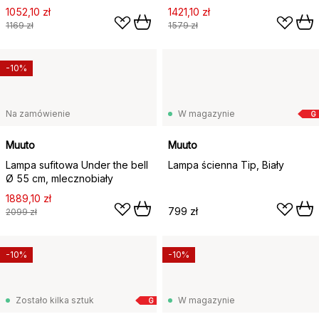
1052,10 zł
1421,10 zł
1169 zł
1579 zł
-10%
Na zamówienie
W magazynie
G
Muuto
Muuto
Lampa sufitowa Under the bell
Lampa ścienna Tip, Biały
Ø 55 cm, mlecznobiały
1889,10 zł
799 zł
2099 zł
-10%
-10%
Zostało kilka sztuk
W magazynie
G