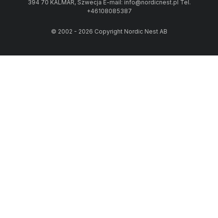
394 70 KALMAR, Szwecja E-mail: info@nordicnest.pl Tel.
+46108085387
© 2002 - 2026 Copyright Nordic Nest AB