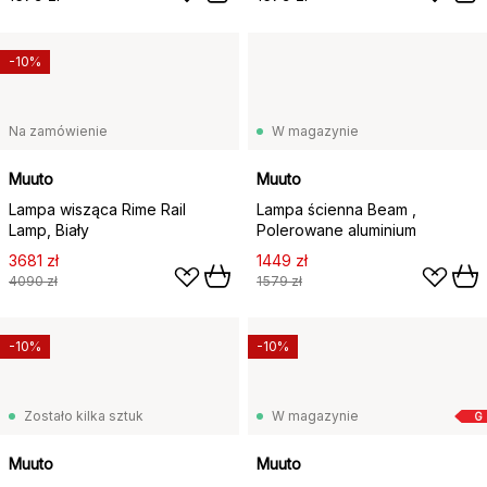
-10%
Na zamówienie
W magazynie
Muuto
Muuto
Lampa wisząca Rime Rail
Lampa ścienna Beam ,
Lamp, Biały
Polerowane aluminium
3681 zł
1449 zł
4090 zł
1579 zł
-10%
-10%
Zostało kilka sztuk
W magazynie
G
Muuto
Muuto