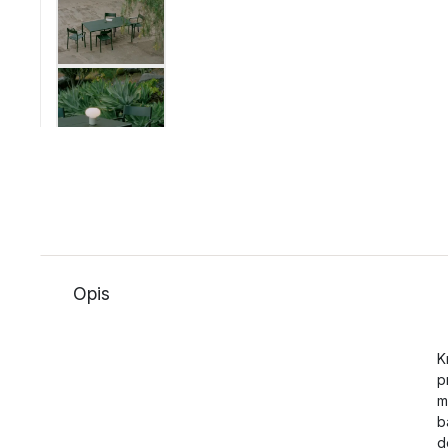
Opis
K
p
m
b
d