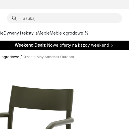
ie
Dywany i tekstylia
Meble
Meble ogrodowe %
Weekend Deals:
Nowe oferty na każdy weekend
a ogrodowe
/
Krzesło May Armchair Outdoor