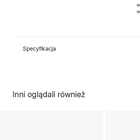
w
w
Specyfikacja
Inni oglądali również