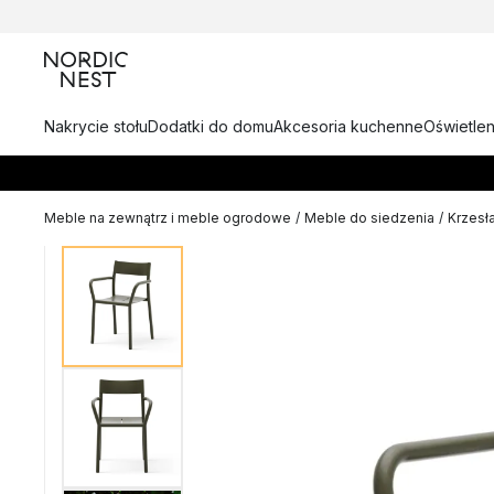
Nakrycie stołu
Dodatki do domu
Akcesoria kuchenne
Oświetlen
Meble na zewnątrz i meble ogrodowe
/
Meble do siedzenia
/
Krzesł