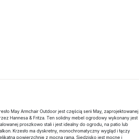
resło May Armchair Outdoor jest częścią serii May, zaprojektowanej
rzez Hannesa & Fritza. Ten solidny mebel ogrodowy wykonany jest
alowanej proszkowo stali i jest idealny do ogrodu, na patio lub
alkon. Krzesło ma dyskretny, monochromatyczny wygląd i łączy
elikatną powierzchnię z mocną ramą. Siedzisko jest mocne i