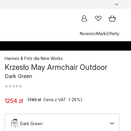
Nowości
Marki
Oferty
Hannes & Fritz
dla
New Works
Krzesło May Armchair Outdoor
Dark Green
1749 zł
Cena z VAT
(-28%)
1254 zł
Dark Green