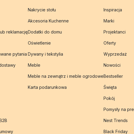
Nakrycie stołu
Inspiracja
Akcesoria Kuchenne
Marki
lub reklamację
Dodatki do domu
Projektanci
Oświetlenie
Oferty
awane pytania
Dywany i tekstylia
Wyprzedaż
 dostawy
Meble
Nowości
Meble na zewnątrz i meble ogrodowe
Bestseller
Karta podarunkowa
Święta
Pokój
Pomysły na pre
 B2B
Nest Trends
 umowy
Black Friday