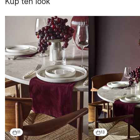
Kup ten look
11
13