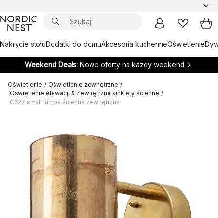
Nakrycie stołu
Dodatki do domu
Akcesoria kuchenne
Oświetlenie
Dywa
Weekend Deals:
Nowe oferty na każdy weekend
Oświetlenie
/
Oświetlenie zewnętrzne
/
Oświetlenie elewacji & Zewnętrzne kinkiety ścienne
/
C627 small lampa ścienna zewnętrzna