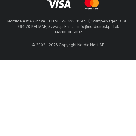
Nordic Nest AB (nr VAT-EU SE 556628-159701) Stämpelvägen 3, SE-
394 70 KALMAR, Szwecja E-mail: info@nordicnest.pl Tel.
+46108085387
© 2002 - 2026 Copyright Nordic Nest AB