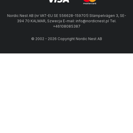
Nordic Nest AB (nr VAT-EU SE 556628-159701) Stämpelvägen 3, SE-
394 70 KALMAR, Szwecja E-mail: info@nordicnest.pl Tel.
+46108085387
© 2002 - 2026 Copyright Nordic Nest AB