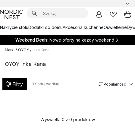
Nakrycie stołu
Dodatki do domu
Akcesoria kuchenne
Oświetlenie
Dywa
Weekend Deals:
Nowe oferty na każdy weekend
Marki
/
OYOY
/
Inka Kana
OYOY Inka Kana
Filtry
0
Sortuj według
Popularność
Wyświetla 0 z 0 produktów