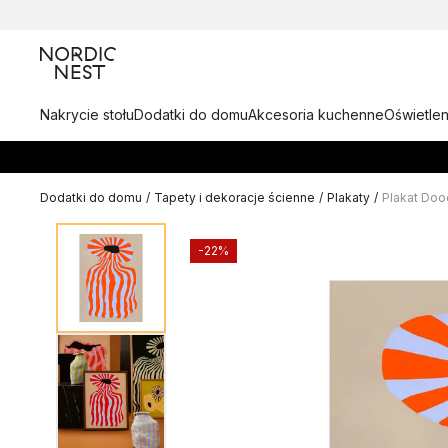
Nakrycie stołu
Dodatki do domu
Akcesoria kuchenne
Oświetlen
Dodatki do domu
/
Tapety i dekoracje ścienne
/
Plakaty
/
Plakat Doo
-22%