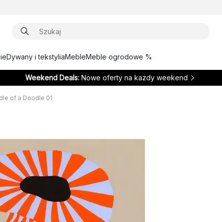
ie
Dywany i tekstylia
Meble
Meble ogrodowe %
Weekend Deals:
Nowe oferty na każdy weekend
dle of a Doodle 01