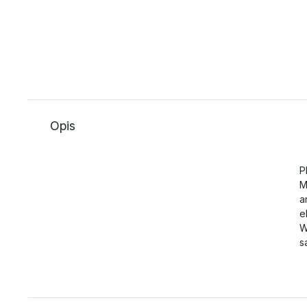
Opis
P
M
a
e
W
s