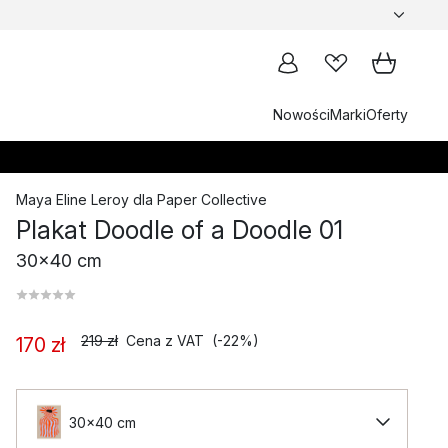
Nowości
Marki
Oferty
Maya Eline Leroy
dla
Paper Collective
Plakat Doodle of a Doodle 01
30x40 cm
219 zł
Cena z VAT
(-22%)
170 zł
30x40 cm