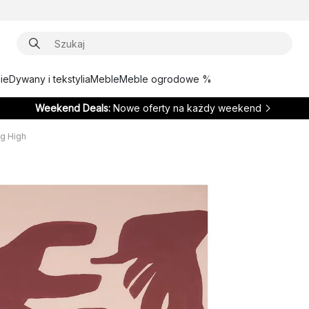
ie
Dywany i tekstylia
Meble
Meble ogrodowe %
Weekend Deals:
Nowe oferty na każdy weekend
ng High