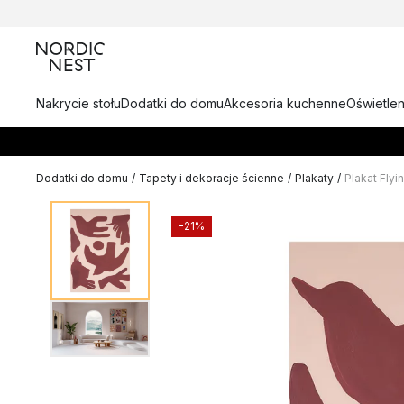
Nakrycie stołu
Dodatki do domu
Akcesoria kuchenne
Oświetlen
Dodatki do domu
/
Tapety i dekoracje ścienne
/
Plakaty
/
Plakat Flyi
-21%