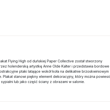
lakat Flying High od duńskiej Paper Collective został stworzony
rzez holenderską artystkę Anne Olde Kalter i przedstawia bordowe
bstrakcyjne ptaki latające wokół koła na delikatnie brzoskwiniowym
le. Plakat stanowi piękny element dekoracyjny, który można powiesi
 sypialni lub jako część ściany z obrazami w salonie.