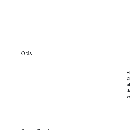
Opis
P
p
a
t
w