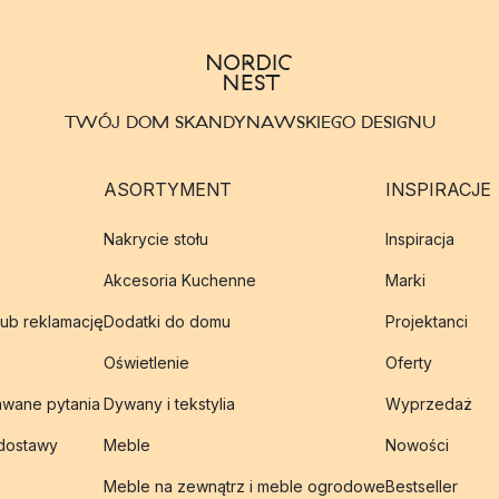
TWÓJ DOM SKANDYNAWSKIEGO DESIGNU
ASORTYMENT
INSPIRACJE
Nakrycie stołu
Inspiracja
Akcesoria Kuchenne
Marki
lub reklamację
Dodatki do domu
Projektanci
Oświetlenie
Oferty
awane pytania
Dywany i tekstylia
Wyprzedaż
 dostawy
Meble
Nowości
Meble na zewnątrz i meble ogrodowe
Bestseller