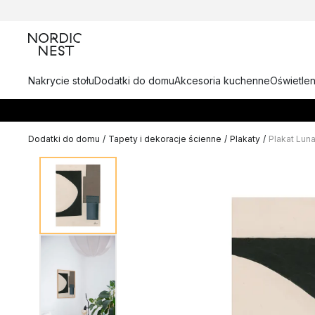
Nakrycie stołu
Dodatki do domu
Akcesoria kuchenne
Oświetlen
Dodatki do domu
/
Tapety i dekoracje ścienne
/
Plakaty
/
Plakat Luna