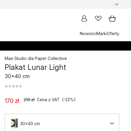
Nowości
Marki
Oferty
Mae Studio
dla
Paper Collective
Plakat Lunar Light
30x40 cm
219 zł
Cena z VAT
(-22%)
170 zł
30x40 cm