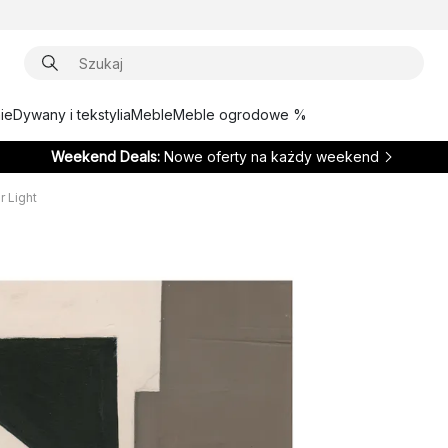
ie
Dywany i tekstylia
Meble
Meble ogrodowe %
Weekend Deals:
Nowe oferty na każdy weekend
r Light