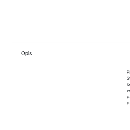
Opis
P
S
k
w
p
p