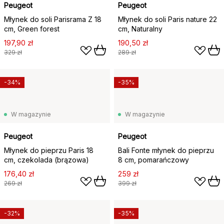
Peugeot
Peugeot
Młynek do soli Parisrama Z 18
Młynek do soli Paris nature 22
cm, Green forest
cm, Naturalny
197,90 zł
190,50 zł
329 zł
289 zł
-34%
-35%
W magazynie
W magazynie
Peugeot
Peugeot
Młynek do pieprzu Paris 18
Bali Fonte młynek do pieprzu
cm, czekolada (brązowa)
8 cm, pomarańczowy
176,40 zł
259 zł
269 zł
399 zł
-32%
-35%