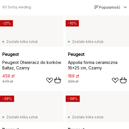
95
Sortuj według
Popularność
-21%
-10%
Zostało kilka sztuk
Zostało kilka sztuk
Peugeot
Peugeot
Peugeot Otwieracz do korków
Appolia forma ceramiczna
Baltaz, Czarny
16x25 cm, Czarny
459 zł
189 zł
579 zł
209 zł
-39%
-39%
Zostało kilka sztuk
Zostało kilka sztuk