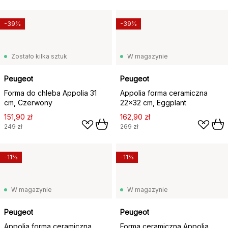
-39%
-39%
Zostało kilka sztuk
W magazynie
Peugeot
Peugeot
Forma do chleba Appolia 31
Appolia forma ceramiczna
cm, Czerwony
22x32 cm, Eggplant
151,90 zł
162,90 zł
249 zł
269 zł
-11%
-11%
W magazynie
W magazynie
Peugeot
Peugeot
Appolia forma ceramiczna
Forma ceramiczna Appolia