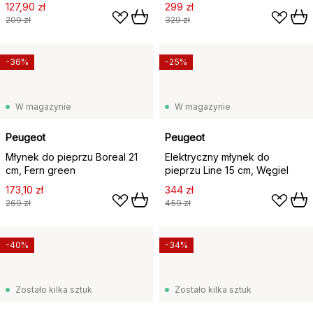
127,90 zł
299 zł
209 zł
329 zł
-36%
-25%
W magazynie
W magazynie
Peugeot
Peugeot
Młynek do pieprzu Boreal 21
Elektryczny młynek do
cm, Fern green
pieprzu Line 15 cm, Węgiel
173,10 zł
344 zł
269 zł
459 zł
-40%
-34%
Zostało kilka sztuk
Zostało kilka sztuk