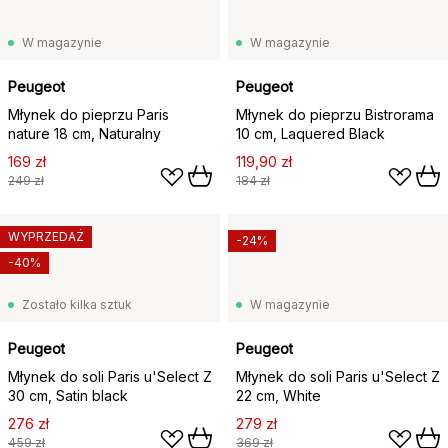
W magazynie
W magazynie
Peugeot
Peugeot
Młynek do pieprzu Paris
Młynek do pieprzu Bistrorama
nature 18 cm, Naturalny
10 cm, Laquered Black
169 zł
119,90 zł
249 zł
184 zł
WYPRZEDAŻ
-24%
-40%
Zostało kilka sztuk
W magazynie
Peugeot
Peugeot
Młynek do soli Paris u'Select Z
Młynek do soli Paris u'Select Z
30 cm, Satin black
22 cm, White
276 zł
279 zł
459 zł
369 zł