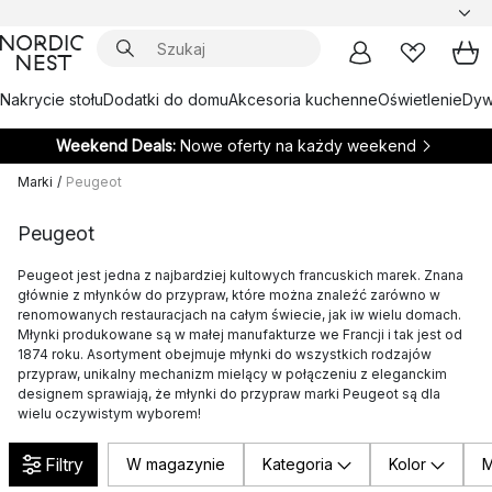
Nakrycie stołu
Dodatki do domu
Akcesoria kuchenne
Oświetlenie
Dywa
Weekend Deals:
Nowe oferty na każdy weekend
Marki
/
Peugeot
Peugeot
Peugeot jest jedna z najbardziej kultowych francuskich marek. Znana
głównie z młynków do przypraw, które można znaleźć zarówno w
renomowanych restauracjach na całym świecie, jak iw wielu domach.
Młynki produkowane są w małej manufakturze we Francji i tak jest od
1874 roku. Asortyment obejmuje młynki do wszystkich rodzajów
przypraw, unikalny mechanizm mielący w połączeniu z eleganckim
designem sprawiają, że młynki do przypraw marki Peugeot są dla
wielu oczywistym wyborem!
Filtry
W magazynie
Kategoria
Kolor
M