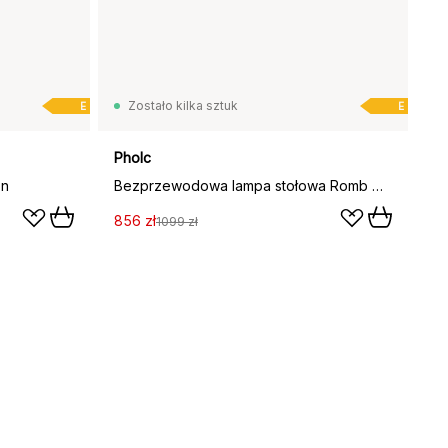
Zostało kilka sztuk
E
E
Pholc
on
Bezprzewodowa lampa stołowa Romb Mini 19 cm, Wanilia
856 zł
1099 zł