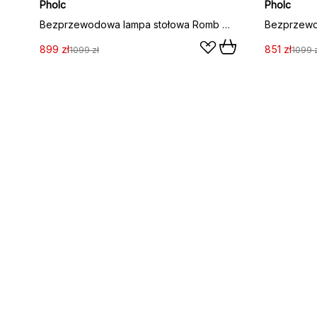
Pholc
Pholc
Bezprzewodowa lampa stołowa Romb Mini 19 cm, Cotton
899 zł
851 zł
1099 zł
1099 z