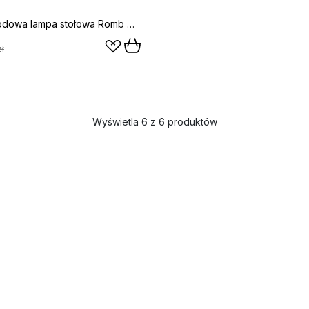
Bezprzewodowa lampa stołowa Romb Mini 19 cm, Cumin
ł
Wyświetla 6 z 6 produktów