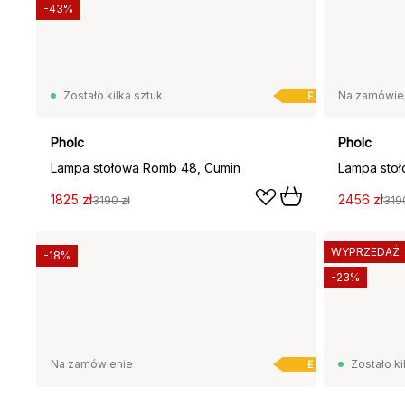
-43%
Zostało kilka sztuk
Na zamówie
E
Pholc
Pholc
Lampa stołowa Romb 48, Cumin
Lampa stoł
1825 zł
2456 zł
3190 zł
3190
WYPRZEDAŻ
-18%
-23%
Na zamówienie
Zostało ki
E