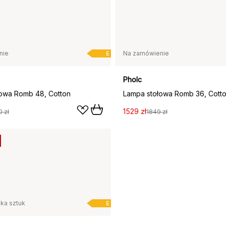
nie
Na zamówienie
E
Pholc
owa Romb 48, Cotton
Lampa stołowa Romb 36, Cott
1529 zł
 zł
1849 zł
lka sztuk
E