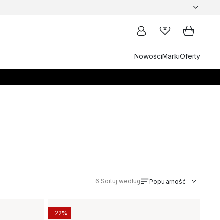
Nowości
Marki
Oferty
6
Sortuj według
Popularność
-22%