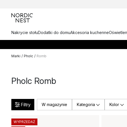
Nakrycie stołu
Dodatki do domu
Akcesoria kuchenne
Oświetlen
Marki
/
Pholc
/
Romb
Pholc Romb
Filtry
W magazynie
Kategoria
Kolor
WYPRZEDAŻ