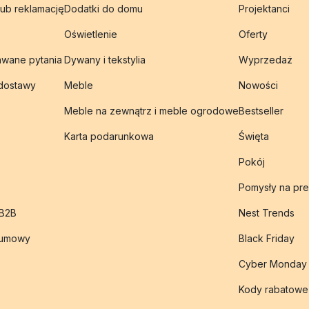
lub reklamację
Dodatki do domu
Projektanci
Oświetlenie
Oferty
awane pytania
Dywany i tekstylia
Wyprzedaż
 dostawy
Meble
Nowości
Meble na zewnątrz i meble ogrodowe
Bestseller
Karta podarunkowa
Święta
Pokój
Pomysły na pre
 B2B
Nest Trends
 umowy
Black Friday
Cyber Monday
Kody rabatowe