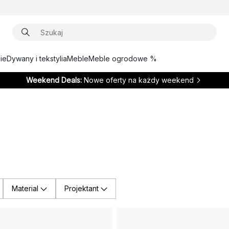
ie
Dywany i tekstylia
Meble
Meble ogrodowe %
Weekend Deals:
Nowe oferty na każdy weekend
Material
Projektant