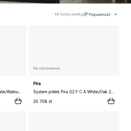
48
Sortuj według
Popularność
Na zamówienie
Pira
System półek Pira G2 F C A White/Walnut 256-264 cm,
System półek Pira G2 F C A White/Oak 240–247 cm,
20 708 zł