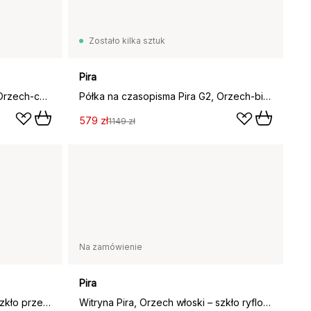
Zostało kilka sztuk
Pira
Półka na czasopisma Pira G2, Orzech-czarnoszary panel
Półka na czasopisma Pira G2, Orzech-biały panel
579 zł
1149 zł
Na zamówienie
Pira
Witryna Pira, Orzech włoski – szkło przejrzyste, 70x31 cm, 4 drzwi
Witryna Pira, Orzech włoski – szkło ryflowane, 70x31 cm, 4 drzwi