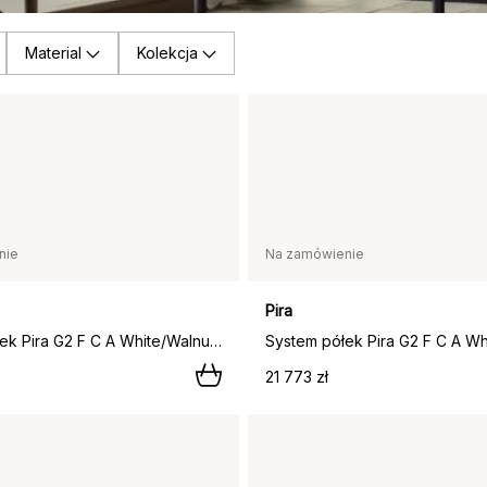
Material
Kolekcja
nie
Na zamówienie
Pira
System półek Pira G2 F C A White/Walnut 240–247 cm,
21 773 zł