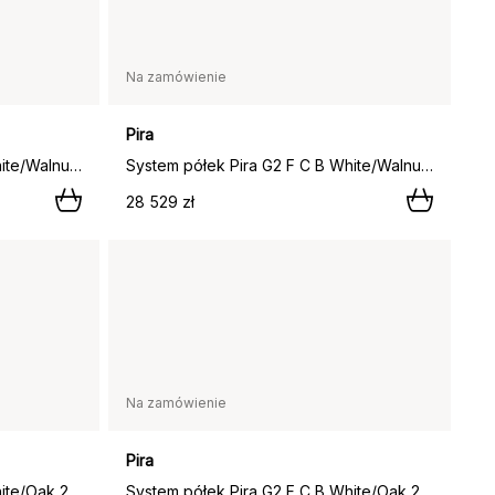
Na zamówienie
Pira
System półek Pira G2 F C B White/Walnut 240–247 cm,
System półek Pira G2 F C B White/Walnut 248–255 cm,
28 529 zł
Na zamówienie
Pira
System półek Pira G2 F C B White/Oak 248–255 cm,
System półek Pira G2 F C B White/Oak 256–264 cm,