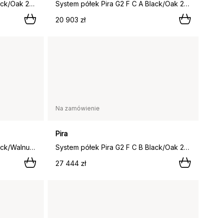
System półek Pira G2 F C A Black/Oak 248–255 cm,
System półek Pira G2 F C A Black/Oak 256–264 cm,
20 903 zł
Na zamówienie
Pira
System półek Pira G2 F C B Black/Walnut 256–264 cm,
System półek Pira G2 F C B Black/Oak 240–247 cm,
27 444 zł