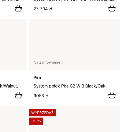
27 704 zł
Na zamówienie
Pira
k/Walnut,
System półek Pira G2 W B Black/Oak,
9053 zł
WYPRZEDAŻ
-50%