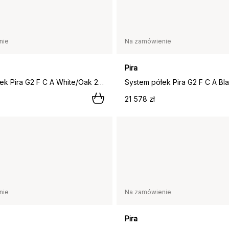
nie
Na zamówienie
Pira
System półek Pira G2 F C A White/Oak 256–264 cm,
21 578 zł
nie
Na zamówienie
Pira