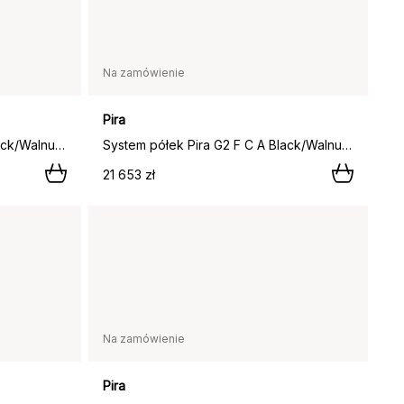
Na zamówienie
Pira
System półek Pira G2 F C A Black/Walnut 240–247 cm,
System półek Pira G2 F C A Black/Walnut 248-255 cm,
21 653 zł
Na zamówienie
Pira