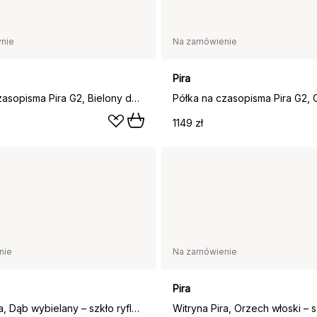
nie
Na zamówienie
Pira
Półka na czasopisma Pira G2, Bielony dąb-biały panel
1149 zł
nie
Na zamówienie
Pira
Witryna Pira, Dąb wybielany – szkło ryflowane, 70x31 cm, 4 drzwi