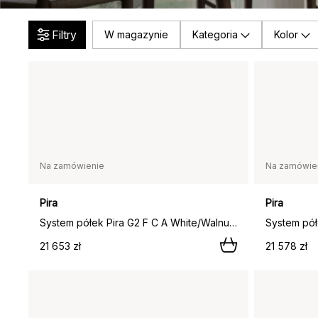
Filtry
W magazynie
Kategoria
Kolor
Na zamówienie
Na zamówie
Pira
Pira
System półek Pira G2 F C A White/Walnut, 248–255 cm,
21 653 zł
21 578 zł