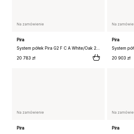
Na zamówienie
Na zamówie
Pira
Pira
System półek Pira G2 F C A White/Oak 248–255 cm,
20 783 zł
20 903 zł
Na zamówienie
Na zamówie
Pira
Pira