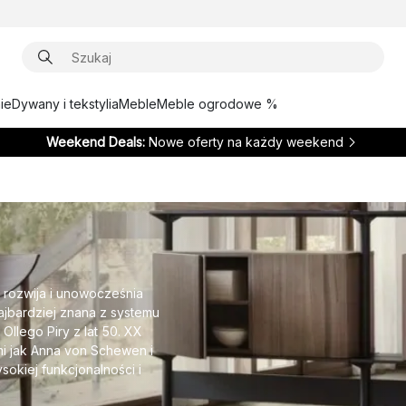
ie
Dywany i tekstylia
Meble
Meble ogrodowe %
Weekend Deals:
Nowe oferty na każdy weekend
 rozwija i unowocześnia
jbardziej znana z systemu
Ollego Piry z lat 50. XX
mi jak Anna von Schewen i
okiej funkcjonalności i