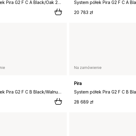
System półek Pira G2 F C A Black/Oak 240–247 cm,
20 783 zł
nie
Na zamówienie
Pira
System półek Pira G2 F C B Black/Walnut 248–255 cm,
28 689 zł