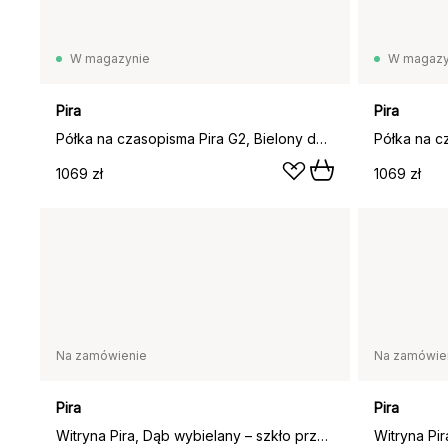
W magazynie
W magazy
Pira
Pira
Półka na czasopisma Pira G2, Bielony dąb-ciemnoszary panel
1069 zł
1069 zł
Na zamówienie
Na zamówie
Pira
Pira
Witryna Pira, Dąb wybielany – szkło przejrzyste, 70x31 cm, 4 drzwi