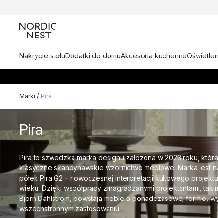
Nakrycie stołu
Dodatki do domu
Akcesoria kuchenne
Oświetlen
Marki
/
Pira
Pira
Pira to szwedzka marka designu założona w 2023 roku, która
klasyczne skandynawskie wzornictwo meblowe. Marka jest na
półek Pira G2 – nowoczesnej interpretacji kultowego projektu 
wieku. Dzięki współpracy z nagradzanymi projektantami, taki
Björn Dahlström, powstają meble o ponadczasowej formie, wys
wszechstronnym zastosowaniu.