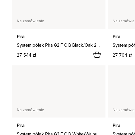
Na zamówienie
Na zamówie
Pira
Pira
System półek Pira G2 F C B Black/Oak 248–255 cm,
27 544 zł
27 704 zł
Na zamówienie
Na zamówie
Pira
Pira
System półek Pira G2 F C B White/Walnut 256–264 cm,