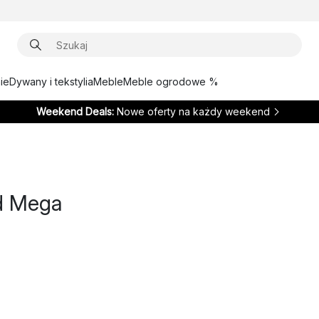
ie
Dywany i tekstylia
Meble
Meble ogrodowe %
Weekend Deals:
Nowe oferty na każdy weekend
d Mega