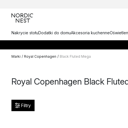
Nakrycie stołu
Dodatki do domu
Akcesoria kuchenne
Oświetlen
Marki
/
Royal Copenhagen
/
Black Fluted Mega
Royal Copenhagen Black Flute
Filtry