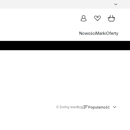
Nowości
Marki
Oferty
0
Sortuj według
Popularność