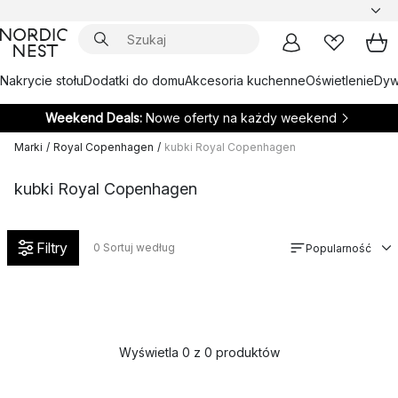
Nakrycie stołu
Dodatki do domu
Akcesoria kuchenne
Oświetlenie
Dywa
Weekend Deals:
Nowe oferty na każdy weekend
Marki
/
Royal Copenhagen
/
kubki Royal Copenhagen
kubki Royal Copenhagen
Filtry
0
Sortuj według
Popularność
Wyświetla 0 z 0 produktów