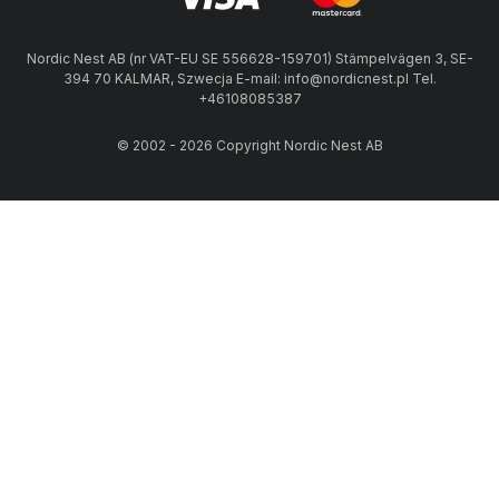
Nordic Nest AB (nr VAT-EU SE 556628-159701) Stämpelvägen 3, SE-
394 70 KALMAR, Szwecja E-mail: info@nordicnest.pl Tel.
+46108085387
© 2002 - 2026 Copyright Nordic Nest AB