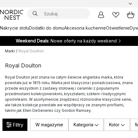
Nakrycie stołu
Dodatki do domu
Akcesoria kuchenne
Oświetlenie
Dywa
Weekend Deals:
Nowe oferty na każdy weekend
Marki
/
Royal Doulton
Royal Doulton
Royal Doulton jest znana na całym świecie angielska marka, która
powstała już w 1815 roku. Marka jest klasyczna i ponadczasowa, znana
przede wszystkim z zastawy stołowej i ceramiki z popularnymi
przedmiotami kolekcjonerskimi, kryształami, szkłem i tradycyjnymi
upominkami. W asortymencie znajdziesz różnorodne klasyczne serie,
ale także kolekcje powstałe we współpracy ze znanymi profilami,
takimi jak Ellen DeGeneres czy Gordon Ramsey.
Filtry
W magazynie
Kategoria
Kolor
M