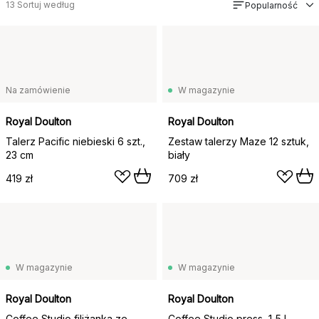
13
Sortuj według
Popularność
Na zamówienie
W magazynie
Royal Doulton
Royal Doulton
Talerz Pacific niebieski 6 szt.,
Zestaw talerzy Maze 12 sztuk,
23 cm
biały
419 zł
709 zł
W magazynie
W magazynie
Royal Doulton
Royal Doulton
Coffee Studio filiżanka ze
Coffee Studio press, 1,5 l