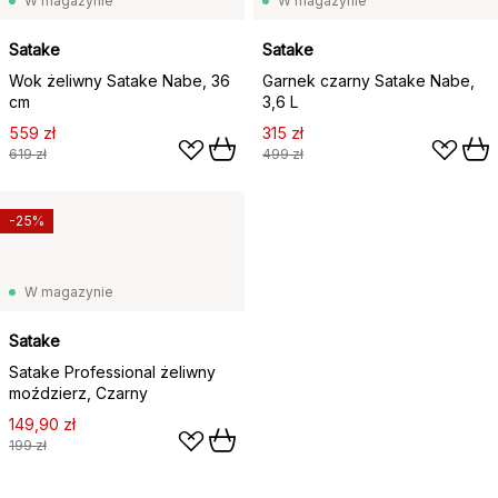
W magazynie
W magazynie
Satake
Satake
Wok żeliwny Satake Nabe, 36
Garnek czarny Satake Nabe,
cm
3,6 L
559 zł
315 zł
619 zł
499 zł
-25%
W magazynie
Satake
Satake Professional żeliwny
moździerz, Czarny
149,90 zł
199 zł