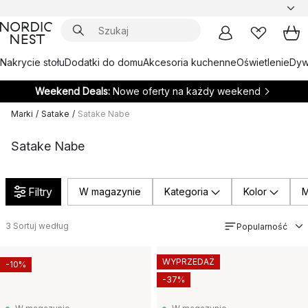
Nakrycie stołu
Dodatki do domu
Akcesoria kuchenne
Oświetlenie
Dywa
Weekend Deals:
Nowe oferty na każdy weekend
Marki
/
Satake
/
Satake Nabe
Satake Nabe
Filtry
W magazynie
Kategoria
Kolor
M
3
Sortuj według
Popularność
WYPRZEDAŻ
-10%
-37%