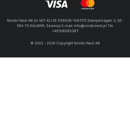
Nordic Nest AB (nr VAT-EU SE 556628-159701) Stämpelvägen 3, SE-
394 70 KALMAR, Szwecja E-mail: info@nordicnest.pl Tel.
+46108085387
© 2002 - 2026 Copyright Nordic Nest AB