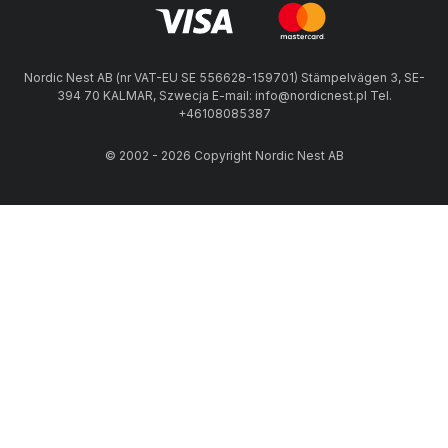
Nordic Nest AB (nr VAT-EU SE 556628-159701) Stämpelvägen 3, SE-
394 70 KALMAR, Szwecja E-mail: info@nordicnest.pl Tel.
+46108085387
© 2002 - 2026 Copyright Nordic Nest AB