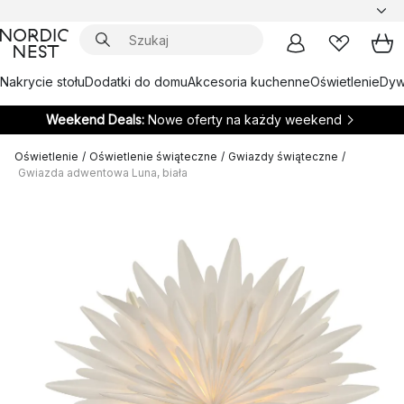
Nakrycie stołu
Dodatki do domu
Akcesoria kuchenne
Oświetlenie
Dywa
Weekend Deals:
Nowe oferty na każdy weekend
Oświetlenie
/
Oświetlenie świąteczne
/
Gwiazdy świąteczne
/
Gwiazda adwentowa Luna, biała