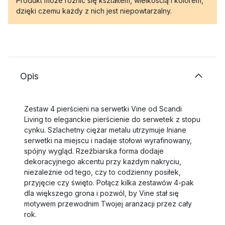
Produkt może różnić się kształtem, wielkością i kolorem,
dzięki czemu każdy z nich jest niepowtarzalny.
Opis
Zestaw 4 pierścieni na serwetki Vine od Scandi
Living to eleganckie pierścienie do serwetek z stopu
cynku. Szlachetny ciężar metalu utrzymuje lniane
serwetki na miejscu i nadaje stołowi wyrafinowany,
spójny wygląd. Rzeźbiarska forma dodaje
dekoracyjnego akcentu przy każdym nakryciu,
niezależnie od tego, czy to codzienny posiłek,
przyjęcie czy święto. Połącz kilka zestawów 4‑pak
dla większego grona i pozwól, by Vine stał się
motywem przewodnim Twojej aranżacji przez cały
rok.