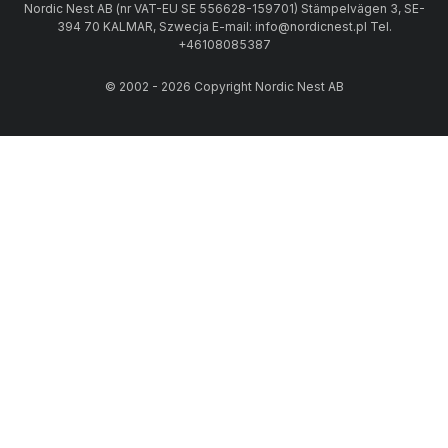
Nordic Nest AB (nr VAT-EU SE 556628-159701) Stämpelvägen 3, SE-
394 70 KALMAR, Szwecja E-mail: info@nordicnest.pl Tel.
+46108085387
© 2002 - 2026 Copyright Nordic Nest AB