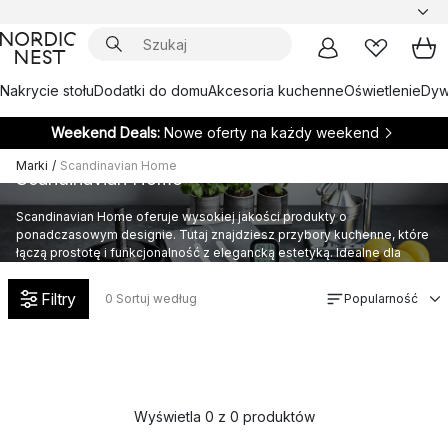
Nakrycie stołu
Dodatki do domu
Akcesoria kuchenne
Oświetlenie
Dywa
Weekend Deals:
Nowe oferty na każdy weekend
Marki
/
Scandinavian Home
Scandinavian Home
Scandinavian Home oferuje wysokiej jakości produkty o
ponadczasowym designie. Tutaj znajdziesz przybory kuchenne, które
łączą prostotę i funkcjonalność z elegancką estetyką. Idealne dla
osób świadomych stylu.
Filtry
0
Sortuj według
Popularność
Wyświetla 0 z 0 produktów