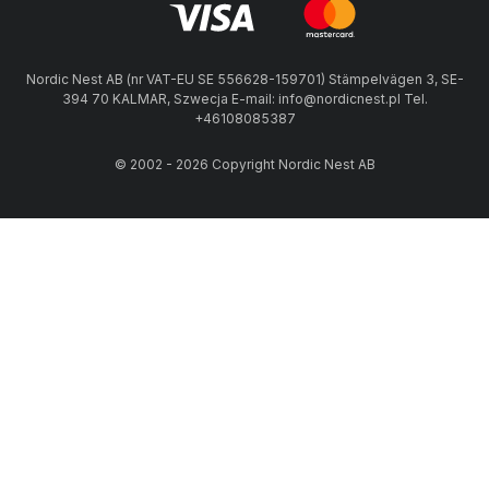
Nordic Nest AB (nr VAT-EU SE 556628-159701) Stämpelvägen 3, SE-
394 70 KALMAR, Szwecja E-mail: info@nordicnest.pl Tel.
+46108085387
© 2002 - 2026 Copyright Nordic Nest AB